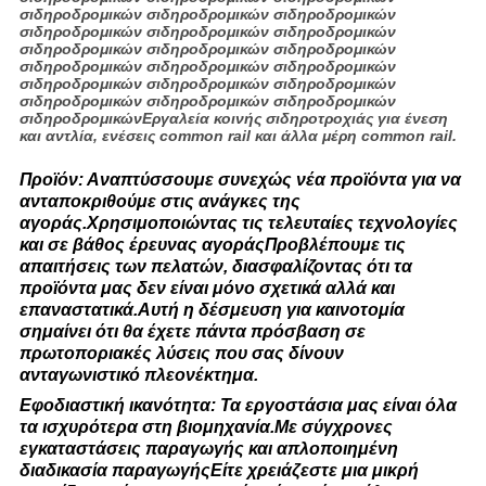
σιδηροδρομικών σιδηροδρομικών σιδηροδρομικών
σιδηροδρομικών σιδηροδρομικών σιδηροδρομικών
σιδηροδρομικών σιδηροδρομικών σιδηροδρομικών
σιδηροδρομικών σιδηροδρομικών σιδηροδρομικών
σιδηροδρομικών σιδηροδρομικών σιδηροδρομικών
σιδηροδρομικών σιδηροδρομικών σιδηροδρομικών
σιδηροδρομικώνΕργαλεία κοινής σιδηροτροχιάς για ένεση
και αντλία, ενέσεις common rail και άλλα μέρη common rail.
Προϊόν: Αναπτύσσουμε συνεχώς νέα προϊόντα για να
ανταποκριθούμε στις ανάγκες της
αγοράς.Χρησιμοποιώντας τις τελευταίες τεχνολογίες
και σε βάθος έρευνας αγοράςΠροβλέπουμε τις
απαιτήσεις των πελατών, διασφαλίζοντας ότι τα
προϊόντα μας δεν είναι μόνο σχετικά αλλά και
επαναστατικά.Αυτή η δέσμευση για καινοτομία
σημαίνει ότι θα έχετε πάντα πρόσβαση σε
πρωτοποριακές λύσεις που σας δίνουν
ανταγωνιστικό πλεονέκτημα.
Εφοδιαστική ικανότητα: Τα εργοστάσια μας είναι όλα
τα ισχυρότερα στη βιομηχανία.Με σύγχρονες
εγκαταστάσεις παραγωγής και απλοποιημένη
διαδικασία παραγωγήςΕίτε χρειάζεστε μια μικρή