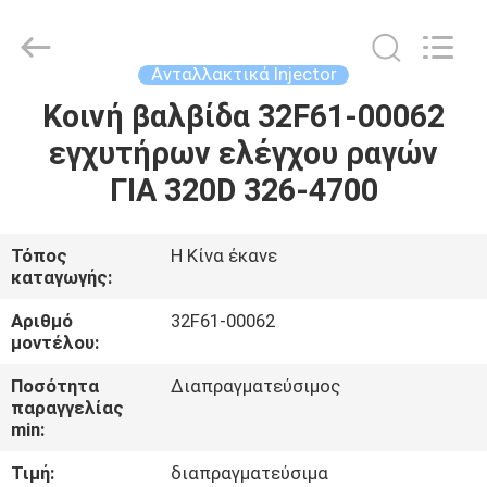
WUXI
OTTO
AUTO
PARTS
CO.,LTD.
Ανταλλακτικά Injector
All
Rights
Κοινή βαλβίδα 32F61-00062
ΣΠΊΤΙ
Reserved.
εγχυτήρων ελέγχου ραγών
ΠΡΟΪΌΝΤΑ
ΓΙΑ 320D 326-4700
ΣΧΕΤΙΚΆ
Τόπος
Η Κίνα έκανε
καταγωγής:
ΜΕ
ΕΜΆΣ
Αριθμό
32F61-00062
μοντέλου:
Ποσότητα
Διαπραγματεύσιμος
ΕΠΙΣΚΈΨΕΙΣ
παραγγελίας
ΣΤΟ
min:
ΕΡΓΟΣΤΆΣΙΟ
Τιμή:
διαπραγματεύσιμα