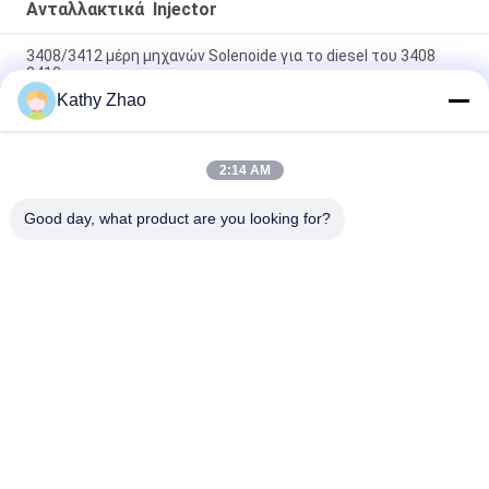
Ανταλλακτικά Injector
3408/3412 μέρη μηχανών Solenoide για το diesel του 3408
3412
Kathy Zhao
Κοινά μέρη 3178021/ΓΑΤΑ 291-5919 - 2P007695/ΓΆΤΑ 295-
9125 εγχυτήρων ραγών
2:14 AM
C9 / Κοινά μέρη εγχυτήρων ραγών Solenoide C175 για 331-
5896 τον εγχυτήρα 797B 3524B
Good day, what product are you looking for?
Λαϊκή κατηγορία
Όλα
Ακροφύσιο Denso 
Κοινό Ακροφύσιο 
Common Rail
Ραγών Των Δελφών
Ακροφύσιο Piezo 
Ακροφύσιο 
Bosch
Siemens Vdo
Ακροφύσιο 
Σφουγγάρι 
Common Rail Bosch
Ενέτρησης Κοινής 