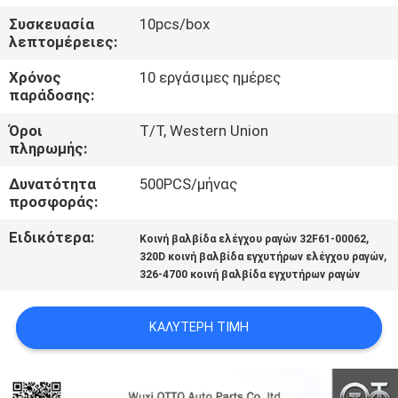
Συσκευασία
10pcs/box
ΈΛΕΓΧΟΣ
λεπτομέρειες:
ΠΟΙΌΤΗΤΑΣ
Χρόνος
10 εργάσιμες ημέρες
παράδοσης:
ΕΠΙΚΟΙΝΩΝΉΣΤΕ
Όροι
T/T, Western Union
πληρωμής:
ΜΑΖΊ
Δυνατότητα
500PCS/μήνας
ΜΑΣ
προσφοράς:
Ειδικότερα:
,
Κοινή βαλβίδα ελέγχου ραγών 32F61-00062
ΕΙΔΉΣΕΙΣ
,
320D κοινή βαλβίδα εγχυτήρων ελέγχου ραγών
326-4700 κοινή βαλβίδα εγχυτήρων ραγών
ΥΠΟΘΈΣΕΙΣ
ΚΑΛΎΤΕΡΗ ΤΙΜΉ
SITEMAP