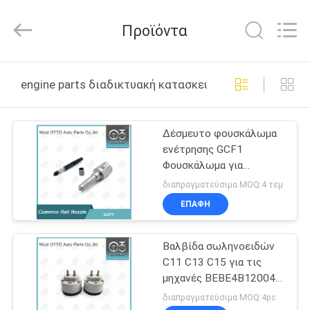
WUXI
OTTO
AUTO
Προϊόντα
PARTS
CO.,LTD.
All
Rights
ΣΠΊΤΙ
Reserved.
engine parts διαδικτυακή κατασκευή
ΠΡΟΪΌΝΤΑ
Δέσμευτο φουσκάλωμα
ενέτρησης GCF1
ΣΧΕΤΙΚΆ
Φουσκάλωμα για
ΜΕ
ενέτρηση 095000-1020
διαπραγματεύσιμα MOQ:4 τεμ
Εφαρμοσμένη μηχανή
ΕΜΆΣ
ΕΠΑΦΉ
SINOCMP
Βαλβίδα σωληνοειδών
ΕΠΙΣΚΈΨΕΙΣ
C11 C13 C15 για τις
ΣΤΟ
μηχανές BEBE4B12004
ΓΑΤΏΝ εγχυτήρων
ΕΡΓΟΣΤΆΣΙΟ
διαπραγματεύσιμα MOQ:4pc