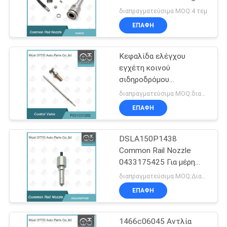
PRIVACY
Injector 295700-0240 /
διαπραγματεύσιμα MOQ:4 τεμ
RE561749
POLICY
ΕΠΑΦΉ
Κεφαλίδα ελέγχου
εγχέτη κοινού
σιδηροδρόμου
F00VC01202 / F 00V
διαπραγματεύσιμα MOQ:διαπραγματεύσιμος
C01 202 για τον εγχέτη
ΕΠΑΦΉ
0445110419 για τα
εξαρτήματα κινητήρα
ντίζελ Chrysler υψηλής
DSLA150P1438
ακρίβειας
Common Rail Nozzle
0433175425 Για μέρη
αυτοκινήτων κινητήρων
διαπραγματεύσιμα MOQ:Διαπραγματεύσιμος
ντίζελ
ΕΠΑΦΉ
1466c06045 Αντλία