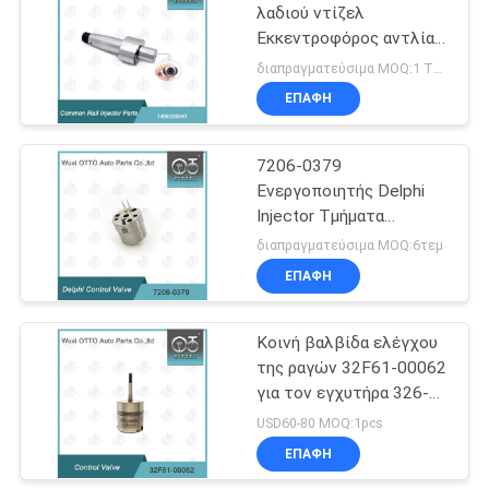
λαδιού ντίζελ
Εκκεντροφόρος αντλία
ψεκασμού καυσίμου
διαπραγματεύσιμα MOQ:1 ΤΕΜ
Εκκεντροφόρος άξονας
ΕΠΑΦΉ
για κινητήρες ντίζελ
7206-0379
Ενεργοποιητής Delphi
Injector Τμήματα
Κοστούμι για Delphi
διαπραγματεύσιμα MOQ:6τεμ
Injector/Engine
ΕΠΑΦΉ
Κοινή βαλβίδα ελέγχου
της ραγών 32F61-00062
για τον εγχυτήρα 326-
4700 μηχανών diesel
USD60-80 MOQ:1pcs
ΕΠΑΦΉ