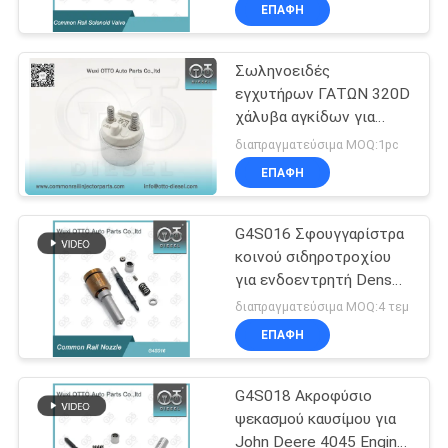
ΕΠΑΦΉ
ΈΛΕΓΧΟΣ
Σωληνοειδές
ΠΟΙΌΤΗΤΑΣ
εγχυτήρων ΓΑΤΩΝ 320D
χάλυβα αγκίδων για
ΕΠΙΚΟΙΝΩΝΉΣΤΕ
320D 326-4700 μηχανές
διαπραγματεύσιμα MOQ:1pc
ΜΑΖΊ
ΕΠΑΦΉ
ΜΑΣ
G4S016 Σφουγγαρίστρα
κοινού σιδηροτροχίου
ΕΙΔΉΣΕΙΣ
για ενδοεντρητή Denso
295700-0101 Kubota
διαπραγματεύσιμα MOQ:4 τεμ
1J508-53051 Μέρη
ΥΠΟΘΈΣΕΙΣ
ΕΠΑΦΉ
κινητήρων ντίζελ
G4S018 Ακροφύσιο
SITEMAP
ψεκασμού καυσίμου για
John Deere 4045 Engine