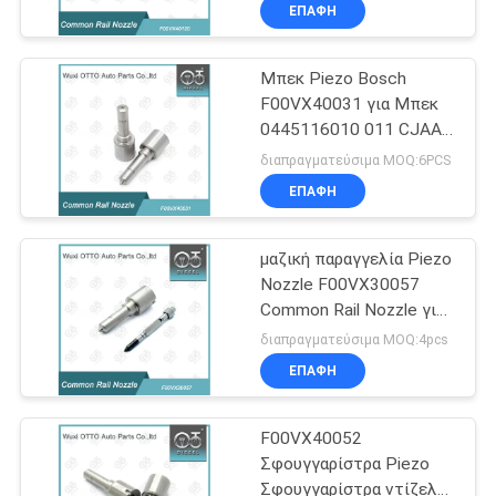
For AUDI A6 – A7 -SQ5
ΕΠΑΦΉ
ΈΛΕΓΧΟΣ
Μπεκ Piezo Bosch
ΠΟΙΌΤΗΤΑΣ
67
F00VX40031 για Μπεκ
0445116010 011 CJAA
Ακροφύσιο Piezo
ΕΠΙΚΟΙΝΩΝΉΣΤΕ
TDI
διαπραγματεύσιμα MOQ:6PCS
Bosch
ΜΑΖΊ
ΕΠΑΦΉ
ΜΑΣ
μαζική παραγγελία Piezo
Nozzle F00VX30057
ΕΙΔΉΣΕΙΣ
Common Rail Nozzle για
28
D5244T10 D5244T11
διαπραγματεύσιμα MOQ:4pcs
D5244T15-T17
Ακροφύσιο
ΥΠΟΘΈΣΕΙΣ
ΕΠΑΦΉ
Κινητήρες και μπεκ
0445116016
Siemens Vdo
0445116081
F00VX40052
SITEMAP
Σφουγγαρίστρα Piezo
Σφουγγαρίστρα ντίζελ