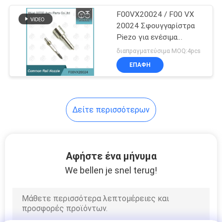
F00VX20024 / F00 VX
68
20024 Σφουγγαρίστρα
Βαλβίδα ελέγχου
Piezo για ενέσιμα
κοινών σιδηροδρόμων
διαπραγματεύσιμα MOQ:4pcs
μπεκ της Bosch
0445115049 / 067
ΕΠΑΦΉ
Δείτε περισσότερων
49
Κοινή βαλβίδα
Αφήστε ένα μήνυμα
εγχυτήρων ραγών
We bellen je snel terug!