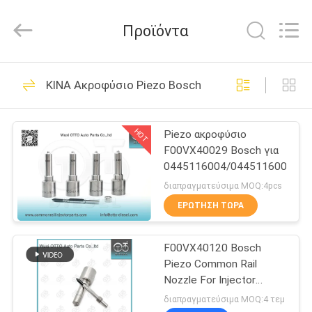
WUXI
OTTO
AUTO
Προϊόντα
PARTS
CO.,LTD.
All
Rights
ΣΠΊΤΙ
Reserved.
225
ΚΙΝΑ Ακροφύσιο Piezo Bosch
Ακροφύσιο Denso
ΠΡΟΪΌΝΤΑ
Common Rail
HOT
Piezo ακροφύσιο
F00VX40029 Bosch για
ΣΧΕΤΙΚΆ
0445116004/0445116005/04
ΜΕ
διαπραγματεύσιμα MOQ:4pcs
ΕΜΆΣ
ΕΡΏΤΗΣΗ ΤΏΡΑ
86
Κοινό ακροφύσιο
F00VX40120 Bosch
ΕΠΙΣΚΈΨΕΙΣ
Piezo Common Rail
ΣΤΟ
ραγών των Δελφών
Nozzle For Injector
0445117044 / 069 Suit
ΕΡΓΟΣΤΆΣΙΟ
διαπραγματεύσιμα MOQ:4 τεμ