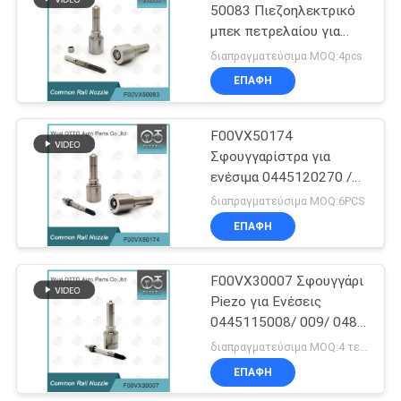
50083 Πιεζοηλεκτρικό
μπεκ πετρελαίου για
55
εγχυτήρες 0445120302
διαπραγματεύσιμα MOQ:4pcs
/ 303
Βαλβίδα ελέγχου
ΕΠΑΦΉ
εγχυτήρα Denso
F00VX50174
Σφουγγαρίστρα για
ενέσιμα 0445120270 /
271 Εφαρμοσμένη
διαπραγματεύσιμα MOQ:6PCS
MERCEDES
ΕΠΑΦΉ
60
Βαλβίδα ελέγχου
F00VX30007 Σφουγγάρι
Piezo για Ενέσεις
μπεκ Delphi
0445115008/ 009/ 048/
070 Εφαρμοσμένο BMW
διαπραγματεύσιμα MOQ:4 τεμάχια
2.0
ΕΠΑΦΉ