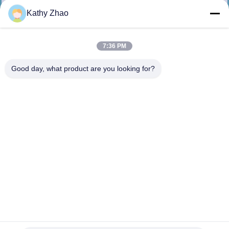
Kathy Zhao
ΈΛΕΓΧΟΣ
ΠΟΙΌΤΗΤΑΣ
7:36 PM
Good day, what product are you looking for?
ΕΠΙΚΟΙΝΩΝΉΣΤΕ
ΜΑΖΊ
ΜΑΣ
ΕΙΔΉΣΕΙΣ
ΥΠΟΘΈΣΕΙΣ
SITEMAP
G4S016 Σφουγγαρίστρα κοινού σιδηροτροχίου για
ενδοεντρητή Denso 295700-0101 Kubota 1J508-53051 Μέρη
κινητήρων ντίζελ