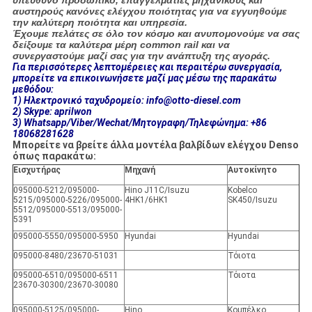
υπεύθυνο προσωπικό, επαγγελματίες μηχανικούς και
αυστηρούς κανόνες ελέγχου ποιότητας για να εγγυηθούμε
την καλύτερη ποιότητα και υπηρεσία.
Έχουμε πελάτες σε όλο τον κόσμο και ανυπομονούμε να σας
δείξουμε τα καλύτερα μέρη common rail και να
συνεργαστούμε μαζί σας για την ανάπτυξη της αγοράς.
Για περισσότερες λεπτομέρειες και περαιτέρω συνεργασία,
μπορείτε να επικοινωνήσετε μαζί μας μέσω της παρακάτω
μεθόδου:
1) Ηλεκτρονικό ταχυδρομείο: info@otto-diesel.com
2) Skype: aprilwon
3) Whatsapp/Viber/Wechat/Μητογραφη/Τηλεφώνημα: +86
18068281628
Μπορείτε να βρείτε άλλα μοντέλα βαλβίδων ελέγχου Denso
όπως παρακάτω:
Εισχυτήρας
Μηχανή
Αυτοκίνητο
095000-5212/095000-
Hino J11C/Isuzu
Kobelco
5215/095000-5226/095000-
4HK1/6HK1
SK450/Isuzu
5512/095000-5513/095000-
5391
095000-5550/095000-5950
Hyundai
Hyundai
095000-8480/23670-51031
Τόιοτα
095000-6510/095000-6511
Τόιοτα
23670-30300/23670-30080
095000-5125/095000-
Hino
Κομπέλκο