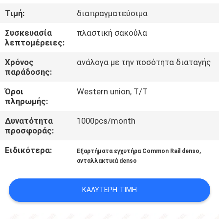
Τιμή:
διαπραγματεύσιμα
ΈΛΕΓΧΟΣ
Συσκευασία
πλαστική σακούλα
ΠΟΙΌΤΗΤΑΣ
λεπτομέρειες:
Χρόνος
ανάλογα με την ποσότητα διαταγής
ΕΠΙΚΟΙΝΩΝΉΣΤΕ
παράδοσης:
ΜΑΖΊ
Όροι
Western union, T/T
πληρωμής:
ΜΑΣ
Δυνατότητα
1000pcs/month
προσφοράς:
ΕΙΔΉΣΕΙΣ
Ειδικότερα:
,
Εξαρτήματα εγχυτήρα Common Rail denso
ανταλλακτικά denso
ΥΠΟΘΈΣΕΙΣ
ΚΑΛΎΤΕΡΗ ΤΙΜΉ
SITEMAP