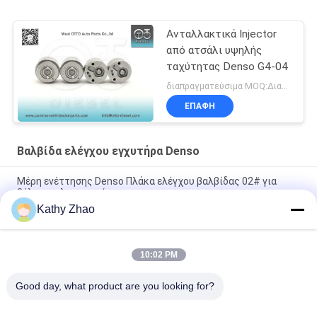
Ανταλλακτικά Injector
από ατσάλι υψηλής
ταχύτητας Denso G4-04
διαπραγματεύσιμα MOQ:Διαπραγματεύσιμος
ΕΠΑΦΉ
Βαλβίδα ελέγχου εγχυτήρα Denso
Μέρη ενέττησης Denso Πλάκα ελέγχου βαλβίδας 02# για
βέλτιστη λειτουργία
Kathy Zhao
Βαλβίδα Ελέγχου Denso 29# Για Ψεκαστήρα 095000-
551#/4135/4152/4157/8981/5562 8-98030550-4
10:02 PM
Τμήματα ινέκτορα Denso Πλάκα ελέγχου βαλβίδας 19# για
μέρη κοινών σιδηροδρόμων
Good day, what product are you looking for?
Λαϊκή κατηγορία
Όλα