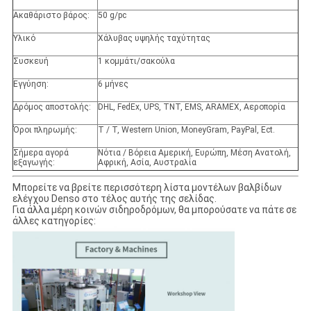
Ακαθάριστο βάρος:
50 g/pc
Υλικό
Χάλυβας υψηλής ταχύτητας
Συσκευή
1 κομμάτι/σακούλα
Εγγύηση:
6 μήνες
Δρόμος αποστολής:
DHL, FedEx, UPS, TNT, EMS, ARAMEX, Αεροπορία
Όροι πληρωμής:
T / T, Western Union, MoneyGram, PayPal, Ect.
Σήμερα αγορά
Νότια / Βόρεια Αμερική, Ευρώπη, Μέση Ανατολή,
εξαγωγής:
Αφρική, Ασία, Αυστραλία
Μπορείτε να βρείτε περισσότερη λίστα μοντέλων βαλβίδων
ελέγχου Denso στο τέλος αυτής της σελίδας.
Για άλλα μέρη κοινών σιδηροδρόμων, θα μπορούσατε να πάτε σε
άλλες κατηγορίες: