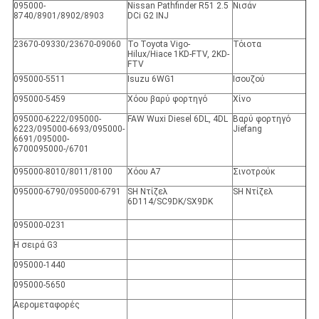
095000-
Nissan Pathfinder R51 2.5
Νισάν
8740/8901/8902/8903
DCi G2 INJ
23670-09330/23670-09060
Το Toyota Vigo-
Τόιοτα
Hilux/Hiace 1KD-FTV, 2KD-
FTV
095000-5511
Isuzu 6WG1
Ισουζού
095000-5459
Χόου βαρύ φορτηγό
Χίνο
095000-6222/095000-
FAW Wuxi Diesel 6DL, 4DL
Βαρύ φορτηγό
6223/095000-6693/095000-
Jiefang
6691/095000-
6700095000-/6701
095000-8010/8011/8100
Χόου Α7
Σινοτρούκ
095000-6790/095000-6791
SH Ντίζελ
SH Ντίζελ
6D114/SC9DK/SX9DK
095000-0231
Η σειρά G3
095000-1440
095000-5650
Αερομεταφορές