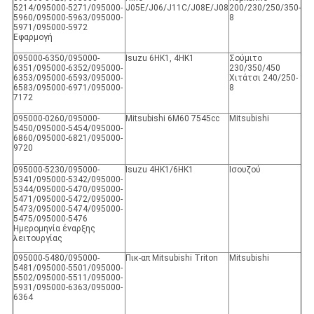
5214/095000-5271/095000-
J05E/J06/J11C/J08E/J08
200/230/250/350-
5960/095000-5963/095000-
8
5971/095000-5972
Εφαρμογή
095000-6350/095000-
Isuzu 6HK1, 4HK1
Σούμιτο
6351/095000-6352/095000-
230/350/450
6353/095000-6593/095000-
Χιτάτσι 240/250-
6583/095000-6971/095000-
8
7172
095000-0260/095000-
Mitsubishi 6M60 7545cc
Mitsubishi
5450/095000-5454/095000-
6860/095000-6821/095000-
9720
095000-5230/095000-
Isuzu 4HK1/6HK1
Ισουζού
5341/095000-5342/095000-
5344/095000-5470/095000-
5471/095000-5472/095000-
5473/095000-5474/095000-
5475/095000-5476
Ημερομηνία έναρξης
λειτουργίας
095000-5480/095000-
Πικ-απ Mitsubishi Triton
Mitsubishi
5481/095000-5501/095000-
5502/095000-5511/095000-
5931/095000-6363/095000-
6364