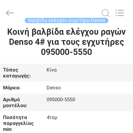
WUXI
OTTO
AUTO
PARTS
CO.,LTD.
Βαλβίδα ελέγχου εγχυτήρα Denso
All
Rights
Κοινή βαλβίδα ελέγχου ραγών
ΣΠΊΤΙ
Reserved.
Denso 4# για τους εγχυτήρες
ΠΡΟΪΌΝΤΑ
095000-5550
ΣΧΕΤΙΚΆ
Τόπος
Κίνα
καταγωγής:
ΜΕ
ΕΜΆΣ
Μάρκα:
Denso
Αριθμό
095000-5550
μοντέλου:
ΕΠΙΣΚΈΨΕΙΣ
ΣΤΟ
Ποσότητα
4τεμ
παραγγελίας
ΕΡΓΟΣΤΆΣΙΟ
min: