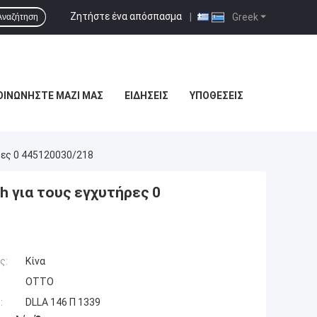
Ζητήστε ένα απόσπασμα
|
Greek
Αναζήτηση
ΟΙΝΩΝΉΣΤΕ ΜΑΖΊ ΜΑΣ
ΕΙΔΉΣΕΙΣ
ΥΠΟΘΈΣΕΙΣ
ρες 0 445120030/218
 για τους εγχυτήρες 0
ς:
Κίνα
OTTO
:
DLLA 146 Π 1339