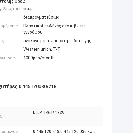
τολής Όροι:
ελίας min:
6τεμ
διαπραγματεύσιμα
ομέρειες:
Πλαστικοί σωλήνες στα κιβώτια
εγγράφου
ης:
ανάλογα με την ποσότητα διαταγής
Western union, T/T
σφοράς:
1000pcs/month
χυτήρες 0 445120030/218
DLLA 146 P 1339
:
μοσμένος
0 445 120 218,0 445 120 030 κλπ.