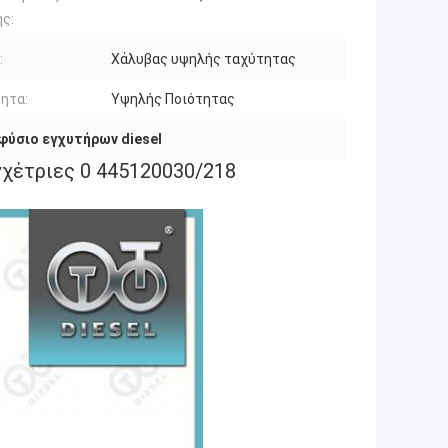
ς:
:
Χάλυβας υψηλής ταχύτητας
ητα:
Υψηλής Ποιότητας
φύσιο εγχυτήρων diesel
γχέτριες 0 445120030/218