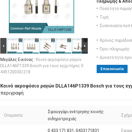
Πληρωμής & Αποσ
Ποσότητα παραγγ
Τιμή:
Συσκευασία λεπτ
Χρόνος παράδοσ
Όροι πληρωμής:
Δυνατότητα προ
Μεγάλες Εικόνας :
Κοινό ακροφύσιο ραγών
DLLA146P1339 Bosch για τους εγχυτήρες 0
Επικοινωνία
445120030/218
Κοινό ακροφύσιο ραγών DLLA146P1339 Bosch για τους εγ
περιγραφή
Σφουγγάρι ενέτρησης κοινής
Ονομασία:
Σχήμα
σιδηροτροχιάς
0 433 171 831, 0433171831
Εφαρ