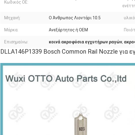
Κωδικός ΟΕ:
ενέττη
Μηχανή:
Ο Άνθρωπος Λιοντάρι 10.5
υλικό
Μάρκα:
Ανεξάρτητος ή OEM
Ποιότ
Επισημαίνω:
κοινά ακροφύσια εγχυτήρων ραγών
,
ακρο
DLLA146P1339 Bosch Common Rail Nozzle για ε