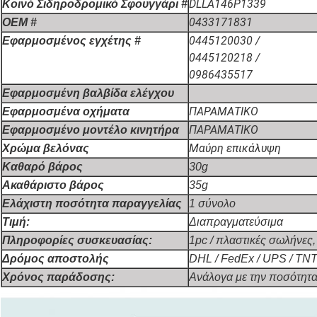
DLLA146P1339
Κοινό Σιδηροδρομικό Σφουγγάρι #
0433171831
OEM #
0445120030 /
Εφαρμοσμένος εγχέτης #
0445120218 /
0986435517
Εφαρμοσμένη βαλβίδα ελέγχου
ΠΑΡΑΜΑΤΙΚΟ
Εφαρμοσμένα οχήματα
ΠΑΡΑΜΑΤΙΚΟ
Εφαρμοσμένο μοντέλο κινητήρα
Μαύρη επικάλυψη
Χρώμα βελόνας
Καθαρό βάρος
30g
Ακαθάριστο βάρος
35g
Ελάχιστη ποσότητα παραγγελίας
1 σύνολο
Τιμή:
Διαπραγματεύσιμα
Πληροφορίες συσκευασίας:
1pc / πλαστικές σωλήνες, 
Δρόμος αποστολής
DHL / FedEx / UPS / TN
Χρόνος παράδοσης:
Ανάλογα με την ποσότητα