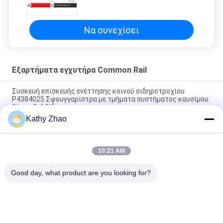
εκσκαφέων Kobelco
Να συνεχίσει
Εξαρτήματα εγχυτήρα Common Rail
Συσκευή επισκευής ενέττησης κοινού σιδηροτροχίου
P4384025 Σφουγγαρίστρα με τμήματα συστήματος καυσίμου
θέσης βαλβίδας
Kathy Zhao
Γνήσιοι κοινοί εγχυτήρες RE529118/RE524382 095000-
649#/880# καυσίμων diesel Denso ραγών
10:21 AM
Κιτ επισκευής M11 Common Rail για εξαρτήματα μπεκ EUI
3609925 4307547
Good day, what product are you looking for?
Λαϊκή κατηγορία
Όλα
Ακροφύσιο Denso 
Κοινό Ακροφύσιο 