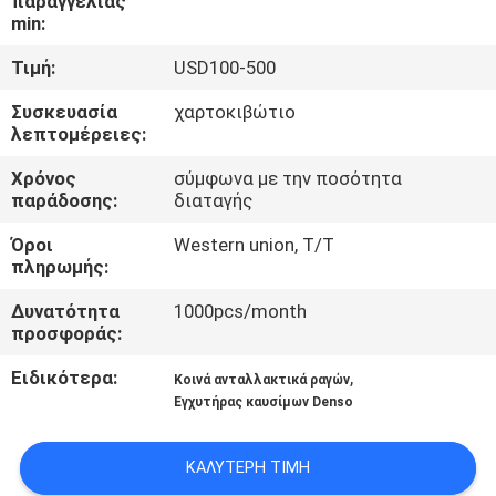
παραγγελίας
min:
ΈΛΕΓΧΟΣ
Τιμή:
USD100-500
ΠΟΙΌΤΗΤΑΣ
Συσκευασία
χαρτοκιβώτιο
λεπτομέρειες:
ΕΠΙΚΟΙΝΩΝΉΣΤΕ
Χρόνος
σύμφωνα με την ποσότητα
ΜΑΖΊ
παράδοσης:
διαταγής
ΜΑΣ
Όροι
Western union, T/T
πληρωμής:
ΕΙΔΉΣΕΙΣ
Δυνατότητα
1000pcs/month
προσφοράς:
ΥΠΟΘΈΣΕΙΣ
Ειδικότερα:
,
Κοινά ανταλλακτικά ραγών
Εγχυτήρας καυσίμων Denso
SITEMAP
ΚΑΛΎΤΕΡΗ ΤΙΜΉ