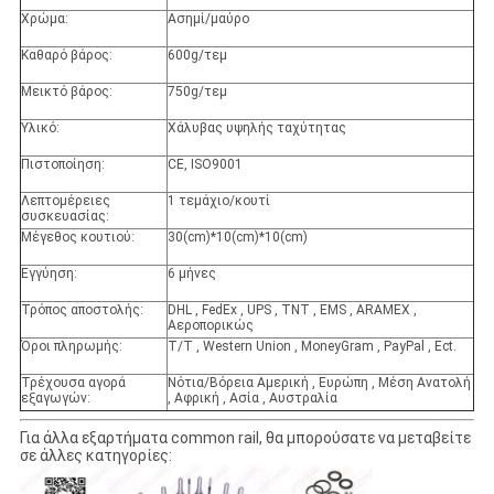
Χρώμα:
Ασημί/μαύρο
Καθαρό βάρος:
600g/τεμ
Μεικτό βάρος:
750g/τεμ
Υλικό:
Χάλυβας υψηλής ταχύτητας
Πιστοποίηση:
CE, ISO9001
Λεπτομέρειες
1 τεμάχιο/κουτί
συσκευασίας:
Μέγεθος κουτιού:
30(cm)*10(cm)*10(cm)
Εγγύηση:
6 μήνες
Τρόπος αποστολής:
DHL , FedEx , UPS , TNT , EMS , ARAMEX ,
Αεροπορικώς
Όροι πληρωμής:
T/T , Western Union , MoneyGram , PayPal , Ect.
Τρέχουσα αγορά
Νότια/Βόρεια Αμερική , Ευρώπη , Μέση Ανατολή
εξαγωγών:
, Αφρική , Ασία , Αυστραλία
Για άλλα εξαρτήματα common rail, θα μπορούσατε να μεταβείτε
σε άλλες κατηγορίες: