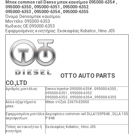
Μπεκ common rail Denso μπεκ καυσίμου 095000-635# ,
095000-6350 , 095000-6351 , 095000-6352
095000-6353 , 095000-6354 , 095000-6355
Όνομα: Densoμπεκ καυσίμου
Μοντέλο: 095000-6353
Κωδικός OE:095000-6353
Εφαρμοσμένος κινητήρας: Εκσκαφέας Kobelco , Hino J05
OTTO AUTO PARTS
CO.,LTD
Αριθμός μοντέλου:
Denso Injector 095000-635# , 095000-6350 ,
095000-6351 , 095000-6352
095000-6353 , 095000-6354 , 095000-6355
Άλλα εξαρτήματα
Μπεκ ντίζελ 23670-E0050
μπεκ:
Εφαρμοσμένα μοντέλα
Ακροφύσιο common rail DLLA155P848 , DLLA 155
ακροφυσίων:
P 848
Τύπος αυτοκινήτου ή
Εκσκαφέας Kobelco , Hino J05
κινητήρα: