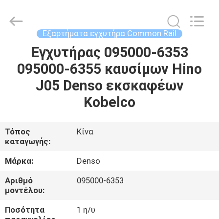
WUXI
OTTO
AUTO
PARTS
CO.,LTD.
Εξαρτήματα εγχυτήρα Common Rail
All
Rights
Εγχυτήρας 095000-6353
ΣΠΊΤΙ
Reserved.
095000-6355 καυσίμων Hino
ΠΡΟΪΌΝΤΑ
J05 Denso εκσκαφέων
Kobelco
ΣΧΕΤΙΚΆ
ΜΕ
Τόπος
Κίνα
καταγωγής:
ΕΜΆΣ
Μάρκα:
Denso
ΕΠΙΣΚΈΨΕΙΣ
Αριθμό
095000-6353
μοντέλου:
ΣΤΟ
ΕΡΓΟΣΤΆΣΙΟ
Ποσότητα
1 η/υ