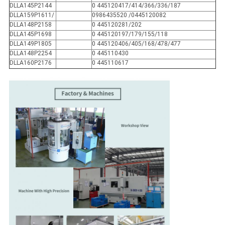
DLLA145P2144
0 445120417/414/366/336/187
DLLA159P1611/
0986435520 /0445120082
DLLA148P2158
0 445120281/202
DLLA145P1698
0 445120197/179/155/118
DLLA149P1805
0 445120406/405/168/478/477
DLLA148P2254
0 445110430
DLLA160P2176
0 445110617