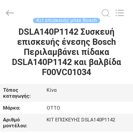
WUXI
OTTO
AUTO
PARTS
CO.,LTD.
Κιτ επισκευής μπεκ Bosch
All
Rights
DSLA140P1142 Συσκευή
ΣΠΊΤΙ
Reserved.
επισκευής ένεσης Bosch
ΠΡΟΪΌΝΤΑ
Περιλαμβάνει πίδακα
DSLA140P1142 και βαλβίδα
ΣΧΕΤΙΚΆ
F00VC01034
ΜΕ
ΕΜΆΣ
Τόπος
Κίνα
καταγωγής:
ΕΠΙΣΚΈΨΕΙΣ
Μάρκα:
OTTO
ΣΤΟ
Αριθμό
ΚΙΤ ΕΠΙΣΚΕΥΗΣ DSLA140P1142
μοντέλου:
ΕΡΓΟΣΤΆΣΙΟ