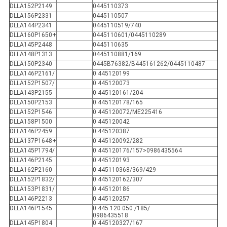
DLLA152P2149
0445110373
DLLA156P2331
0445110507
DLLA144P2341
0445110519/740
DLLA160P1650+
0445110601/0445110289
DLLA145P2448
0445110635
DLLA148P1313
0445110881/169
DLLA150P2340
0445B76382/B445161262/0445110487
DLLA146P2161/
0 445120199
DLLA152P1507/
0 445120073
DLLA143P2155
0 445120161/204
DLLA150P2153
0 445120178/165
DLLA152P1546
0 445120072/ME225416
DLLA158P1500
0 445120042
DLLA146P2459
0 445120387
DLLA137P1648+
0 445120092/282
DLLA145P1794/
0 445120176/157>0986435564
DLLA146P2145
0 445120193
DLLA162P2160
0 445110368/369/429
DLLA152P1832/
0 445120162/307
DLLA153P1831/
0 445120186
DLLA146P2213
0 445120257
DLLA146P1545
0 445 120 050 /185/
0986435518
DLLA145P1804
0 445120327/167