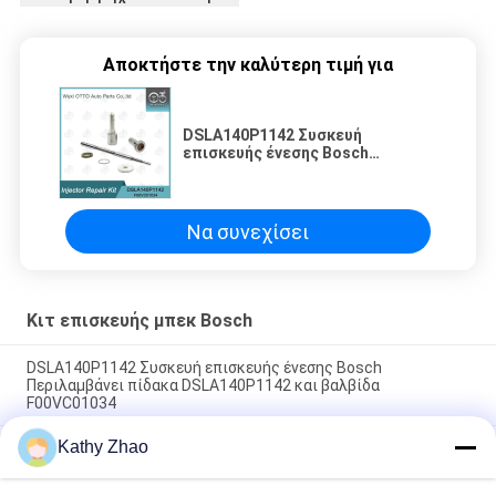
Αποκτήστε την καλύτερη τιμή για
DSLA140P1142 Συσκευή
επισκευής ένεσης Bosch
Περιλαμβάνει πίδακα
DSLA140P1142 και βαλβίδα
F00VC01034
Να συνεχίσει
Κιτ επισκευής μπεκ Bosch
DSLA140P1142 Συσκευή επισκευής ένεσης Bosch
Περιλαμβάνει πίδακα DSLA140P1142 και βαλβίδα
F00VC01034
Kathy Zhao
F00VW30112 κιτ επισκευής μπεκ ψεκασμού για μπεκ
ψεκασμού 0445110581 Injclude ακροφύσιο F00VW30112 και
καπάκι βαλβίδας T614