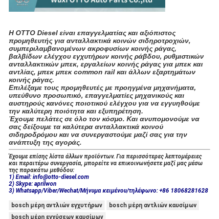
Η OTTO Diesel είναι επαγγελματίας και αξιόπιστος
προμηθευτής για ανταλλακτικά κοινών σιδηροτροχιών,
συμπεριλαμβανομένων ακροφυσίων κοινής ράγας,
βαλβίδων ελέγχου εγχυτήρων κοινής ράβδου, ρυθμιστικών
ανταλλακτικών μπεκ, εργαλείων κοινής ράγας για μπεκ και
αντλίας, μπεκ μπεκ common rail και άλλων εξαρτημάτων
κοινής ράγας.
Επιλέξαμε τους προμηθευτές με προηγμένα μηχανήματα,
υπεύθυνο προσωπικό, επαγγελματίες μηχανικούς και
αυστηρούς κανόνες ποιοτικού ελέγχου για να εγγυηθούμε
την καλύτερη ποιότητα και εξυπηρέτηση.
Έχουμε πελάτες σε όλο τον κόσμο. Και ανυπομονούμε να
σας δείξουμε τα καλύτερα ανταλλακτικά κοινού
σιδηροδρόμου και να συνεργαστούμε μαζί σας για την
ανάπτυξη της αγοράς.
Έχουμε επίσης λίστα άλλων προϊόντων. Για περισσότερες λεπτομέρειες
και περαιτέρω συνεργασία, μπορείτε να επικοινωνήσετε μαζί μας μέσω
της παρακάτω μεθόδου:
1) Email: info@otto-diesel.com
2) Skype: aprilwon
3) Whatsapp/Viber/Wechat/Μήνυμα κειμένου/τηλέφωνο: +86 18068281628
bosch μέρη αντλιών εγχυτήρων
bosch μέρη αντλιών καυσίμων
bosch μέρη εγχύσεων καυσίμων