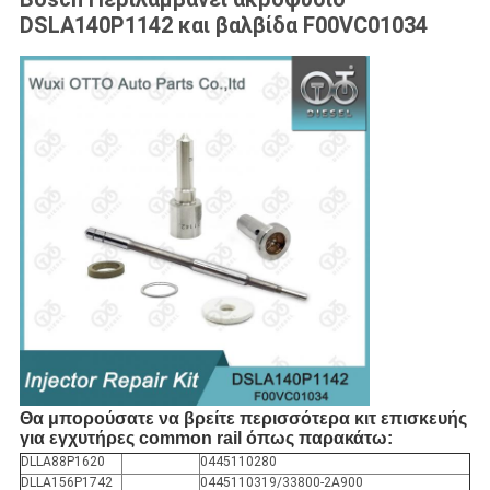
DSLA140P1142 και βαλβίδα F00VC01034
Θα μπορούσατε να βρείτε περισσότερα κιτ επισκευής
για εγχυτήρες common rail όπως παρακάτω:
DLLA88P1620
0445110280
DLLA156P1742
0445110319/33800-2A900