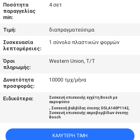
Ποσότητα
4 σετ
παραγγελίας
ΈΛΕΓΧΟΣ
min:
ΠΟΙΌΤΗΤΑΣ
Τιμή:
διαπραγματεύσιμα
Συσκευασία
1 σύνολο πλαστικών φορμών
ΕΠΙΚΟΙΝΩΝΉΣΤΕ
λεπτομέρειες:
ΜΑΖΊ
Όροι
Western Union, T/T
ΜΑΣ
πληρωμής:
Δυνατότητα
10000 τμχ/μήνα
ΕΙΔΉΣΕΙΣ
προσφοράς:
Ειδικότερα:
Συσκευή επισκευής εγχέτη Bosch με
ακροφύσιο
ΥΠΟΘΈΣΕΙΣ
,
,
Συσκευή βαλβίδας ένεσης DSLA140P1142
Συσκευή επισκευής ακροβομβίδων ένεσης
Bosch
SITEMAP
ΚΑΛΎΤΕΡΗ ΤΙΜΉ