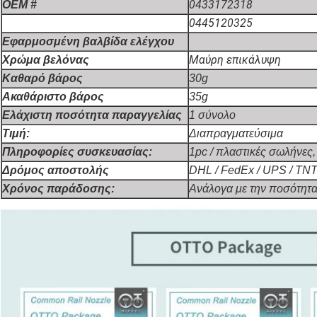
0433172318
OEM #
0445120325
Εφαρμοσμένη βαλβίδα ελέγχου
Μαύρη επικάλυψη
Χρώμα βελόνας
Καθαρό βάρος
30g
Ακαθάριστο βάρος
35g
Ελάχιστη ποσότητα παραγγελίας
1 σύνολο
Τιμή:
Διαπραγματεύσιμα
Πληροφορίες συσκευασίας:
1pc / πλαστικές σωλήνες, 
Δρόμος αποστολής
DHL / FedEx / UPS / TN
Χρόνος παράδοσης:
Ανάλογα με την ποσότητα