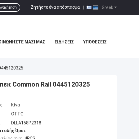
Ζητήστε ένα απόσπασμα
|
Greek
Αναζήτηση
ΟΙΝΩΝΉΣΤΕ ΜΑΖΊ ΜΑΣ
ΕΙΔΉΣΕΙΣ
ΥΠΟΘΈΣΕΙΣ
 0445120325
μπεκ Common Rail 0445120325
ς:
Κίνα
OTTO
:
DLLA158P2318
τολής Όροι:
ελίας min:
4PCS