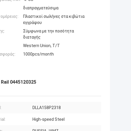
διαπραγματεύσιμα
ομέρειες:
Πλαστικοί σωλήνες στα κιβώτια
εγγράφου
ης:
Σύμφωνα με την ποσότητα
διαταγής
Western Union, T/T
σφοράς:
1000pcs/month
Rail 0445120325
:
DLLA158P2318
ial:
High-speed Steel