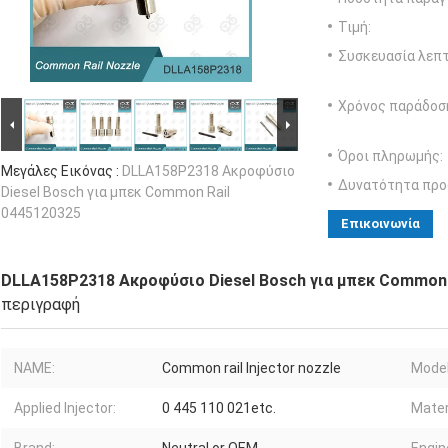
Τιμή:
Συσκευασία λεπτ
Χρόνος παράδοσ
Όροι πληρωμής:
Μεγάλες Εικόνας :
DLLA158P2318 Ακροφύσιο
Δυνατότητα προ
Diesel Bosch για μπεκ Common Rail
0445120325
Επικοινωνία
DLLA158P2318 Ακροφύσιο Diesel Bosch για μπεκ Common 
περιγραφή
NAME:
Common rail Injector nozzle
Model
Applied Injector:
0 445 110 021etc.
Mater