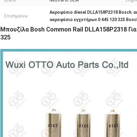
Brand:
Neutral or OEM
Engin
Ακροφύσιο diesel DLLA158P2318 Bosch
,
α
Επισημαίνω:
ακροφύσιο εγχυτήρων 0 445 120 325 Bosc
Μπουζίλα Bosh Common Rail DLLA158P2318 Για 
325