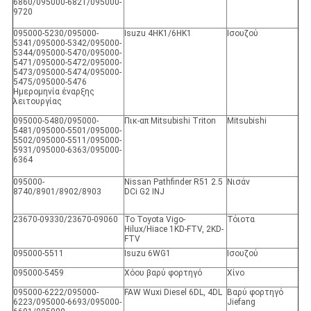
6860/095000-6821/095000-
9720
095000-5230/095000-
Isuzu 4HK1/6HK1
Ισουζού
5341/095000-5342/095000-
5344/095000-5470/095000-
5471/095000-5472/095000-
5473/095000-5474/095000-
5475/095000-5476
Ημερομηνία έναρξης
λειτουργίας
095000-5480/095000-
Πικ-απ Mitsubishi Triton
Mitsubishi
5481/095000-5501/095000-
5502/095000-5511/095000-
5931/095000-6363/095000-
6364
095000-
Nissan Pathfinder R51 2.5
Νισάν
8740/8901/8902/8903
DCi G2 INJ
23670-09330/23670-09060
Το Toyota Vigo-
Τόιοτα
Hilux/Hiace 1KD-FTV, 2KD-
FTV
095000-5511
Isuzu 6WG1
Ισουζού
095000-5459
Χόου βαρύ φορτηγό
Χίνο
095000-6222/095000-
FAW Wuxi Diesel 6DL, 4DL
Βαρύ φορτηγό
6223/095000-6693/095000-
Jiefang