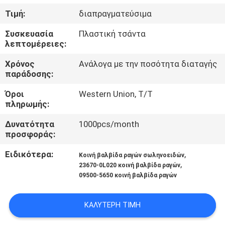
Τιμή:
διαπραγματεύσιμα
ΈΛΕΓΧΟΣ
Συσκευασία
Πλαστική τσάντα
ΠΟΙΌΤΗΤΑΣ
λεπτομέρειες:
Χρόνος
Ανάλογα με την ποσότητα διαταγής
ΕΠΙΚΟΙΝΩΝΉΣΤΕ
παράδοσης:
ΜΑΖΊ
Όροι
Western Union, T/T
πληρωμής:
ΜΑΣ
Δυνατότητα
1000pcs/month
προσφοράς:
ΕΙΔΉΣΕΙΣ
Ειδικότερα:
,
Κοινή βαλβίδα ραγών σωληνοειδών
,
23670-0L020 κοινή βαλβίδα ραγών
ΥΠΟΘΈΣΕΙΣ
09500-5650 κοινή βαλβίδα ραγών
SITEMAP
ΚΑΛΎΤΕΡΗ ΤΙΜΉ