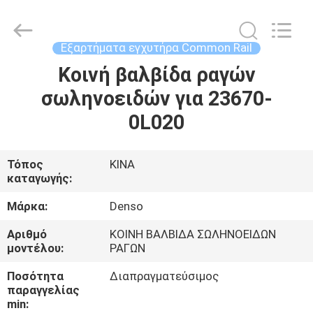
WUXI
OTTO
AUTO
PARTS
CO.,LTD.
Εξαρτήματα εγχυτήρα Common Rail
All
Rights
Κοινή βαλβίδα ραγών
ΣΠΊΤΙ
Reserved.
σωληνοειδών για 23670-
ΠΡΟΪΌΝΤΑ
0L020
ΣΧΕΤΙΚΆ
Τόπος
ΚΙΝΑ
καταγωγής:
ΜΕ
ΕΜΆΣ
Μάρκα:
Denso
Αριθμό
ΚΟΙΝΗ ΒΑΛΒΙΔΑ ΣΩΛΗΝΟΕΙΔΩΝ
μοντέλου:
ΡΑΓΩΝ
ΕΠΙΣΚΈΨΕΙΣ
ΣΤΟ
Ποσότητα
Διαπραγματεύσιμος
παραγγελίας
ΕΡΓΟΣΤΆΣΙΟ
min: