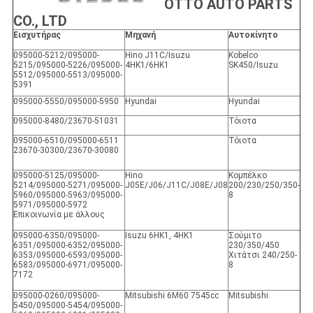
ΟΤΤΟ AUTO PARTS
CO., LTD
Εισχυτήρας
Μηχανή
Αυτοκίνητο
095000-5212/095000-
Hino J11C/Isuzu
Kobelco
5215/095000-5226/095000-
4HK1/6HK1
SK450/Isuzu
5512/095000-5513/095000-
5391
095000-5550/095000-5950
Hyundai
Hyundai
095000-8480/23670-51031
Τόιοτα
095000-6510/095000-6511
Τόιοτα
23670-30300/23670-30080
095000-5125/095000-
Hino
Κομπέλκο
5214/095000-5271/095000-
J05E/J06/J11C/J08E/J08
200/230/250/350-
5960/095000-5963/095000-
8
5971/095000-5972
Επικοινωνία με άλλους
095000-6350/095000-
Isuzu 6HK1, 4HK1
Σούμιτο
6351/095000-6352/095000-
230/350/450
6353/095000-6593/095000-
Χιτάτσι 240/250-
6583/095000-6971/095000-
8
7172
095000-0260/095000-
Mitsubishi 6M60 7545cc
Mitsubishi
5450/095000-5454/095000-