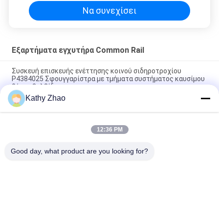
Να συνεχίσει
Εξαρτήματα εγχυτήρα Common Rail
Συσκευή επισκευής ενέττησης κοινού σιδηροτροχίου
P4384025 Σφουγγαρίστρα με τμήματα συστήματος καυσίμου
θέσης βαλβίδας
Kathy Zhao
Γνήσιοι κοινοί εγχυτήρες RE529118/RE524382 095000-
649#/880# καυσίμων diesel Denso ραγών
12:36 PM
Κιτ επισκευής M11 Common Rail για εξαρτήματα μπεκ EUI
3609925 4307547
Good day, what product are you looking for?
Λαϊκή κατηγορία
Όλα
Ακροφύσιο Denso 
Κοινό Ακροφύσιο 
Common Rail
Ραγών Των Δελφών