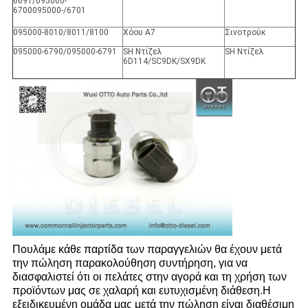
6691/095000-
6700095000-/6701
095000-8010/8011/8100
Χόου Α7
Σινοτρούκ
095000-6790/095000-6791
SH Ντίζελ
SH Ντίζελ
6D114/SC9DK/SX9DK
Πουλάμε κάθε παρτίδα των παραγγελιών θα έχουν μετά
την πώληση παρακολούθηση συντήρηση, για να
διασφαλιστεί ότι οι πελάτες στην αγορά και τη χρήση των
προϊόντων μας σε χαλαρή και ευτυχισμένη διάθεση.Η
εξειδικευμένη ομάδα μας μετά την πώληση είναι διαθέσιμη