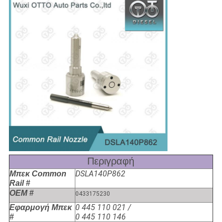
Περιγραφή
DSLA140P862
Μπεκ Common
Rail #
OEM #
0433175230
0 445 110 021 /
Εφαρμογή Μπεκ
0 445 110 146
#