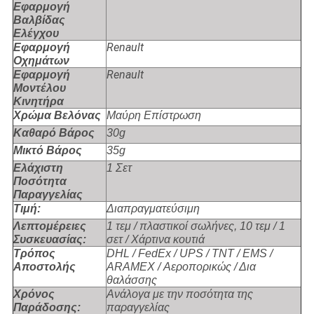
Εφαρμογή
Βαλβίδας
Ελέγχου
Renault
Εφαρμογή
Οχημάτων
Renault
Εφαρμογή
Μοντέλου
Κινητήρα
Χρώμα Βελόνας
Μαύρη Επίστρωση
Καθαρό Βάρος
30g
Μικτό Βάρος
35g
Ελάχιστη
1 Σετ
Ποσότητα
Παραγγελίας
Τιμή:
Διαπραγματεύσιμη
Λεπτομέρειες
1 τεμ / πλαστικοί σωλήνες, 10 τεμ / 1
Συσκευασίας:
σετ / Χάρτινα κουτιά
Τρόπος
DHL / FedEx / UPS / TNT / EMS /
Αποστολής
ARAMEX / Αεροπορικώς / Δια
θαλάσσης
Χρόνος
Ανάλογα με την ποσότητα της
Παράδοσης:
παραγγελίας