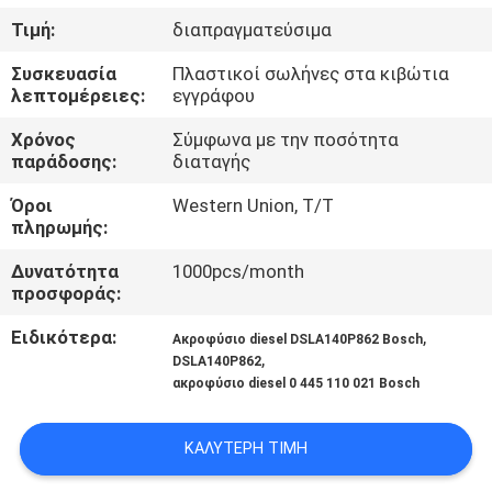
Τιμή:
διαπραγματεύσιμα
ΈΛΕΓΧΟΣ
Συσκευασία
Πλαστικοί σωλήνες στα κιβώτια
ΠΟΙΌΤΗΤΑΣ
λεπτομέρειες:
εγγράφου
Χρόνος
Σύμφωνα με την ποσότητα
ΕΠΙΚΟΙΝΩΝΉΣΤΕ
παράδοσης:
διαταγής
ΜΑΖΊ
Όροι
Western Union, T/T
πληρωμής:
ΜΑΣ
Δυνατότητα
1000pcs/month
προσφοράς:
ΕΙΔΉΣΕΙΣ
Ειδικότερα:
,
Ακροφύσιο diesel DSLA140P862 Bosch
,
DSLA140P862
ΥΠΟΘΈΣΕΙΣ
ακροφύσιο diesel 0 445 110 021 Bosch
SITEMAP
ΚΑΛΎΤΕΡΗ ΤΙΜΉ