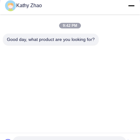
Kathy Zhao
DLLA141P2146 Σφουγγαρίστρα ενέτρησης Common Rail για
ενέττες 0445120134
9:42 PM
DSLA150P1438 Common Rail Nozzle 0433175425 Για μέρη
αυτοκινήτων κινητήρων ντίζελ
Good day, what product are you looking for?
Λαϊκή κατηγορία
Όλα
Ακροφύσιο Denso 
Κοινό Ακροφύσιο 
Common Rail
Ραγών Των Δελφών
Ακροφύσιο Piezo 
Ακροφύσιο 
Bosch
Siemens Vdo
Ακροφύσιο 
Σφουγγάρι 
Common Rail Bosch
Ενέτρησης Κοινής 
Σιδηροτροχιάς
Βαλβίδα Ελέγχου 
Βαλβίδα Ελέγχου 
Εγχυτήρα Denso
Μπεκ Delphi