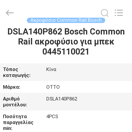
WUXI
OTTO
AUTO
PARTS
CO.,LTD.
Ακροφύσιο Common Rail Bosch
All
Rights
DSLA140P862 Bosch Common
ΣΠΊΤΙ
Reserved.
Rail ακροφύσιο για μπεκ
ΠΡΟΪΌΝΤΑ
0445110021
ΣΧΕΤΙΚΆ
Τόπος
Κίνα
καταγωγής:
ΜΕ
ΕΜΆΣ
Μάρκα:
OTTO
Αριθμό
DSLA140P862
μοντέλου:
ΕΠΙΣΚΈΨΕΙΣ
ΣΤΟ
Ποσότητα
4PCS
παραγγελίας
ΕΡΓΟΣΤΆΣΙΟ
min: