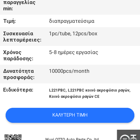
παραγγελίας
min:
ΈΛΕΓΧΟΣ
Τιμή:
διαπραγματεύσιμα
ΠΟΙΌΤΗΤΑΣ
Συσκευασία
1pc/tube, 12pcs/box
λεπτομέρειες:
ΕΠΙΚΟΙΝΩΝΉΣΤΕ
Χρόνος
5-8 ημέρες εργασίας
ΜΑΖΊ
παράδοσης:
ΜΑΣ
Δυνατότητα
10000pcs/month
προσφοράς:
ΕΙΔΉΣΕΙΣ
Ειδικότερα:
,
,
L221PBC
L221PBC κοινό ακροφύσιο ραγών
Κοινό ακροφύσιο ραγών CE
ΥΠΟΘΈΣΕΙΣ
ΚΑΛΎΤΕΡΗ ΤΙΜΉ
SITEMAP