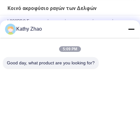
Κοινό ακροφύσιο ραγών των Δελφών
L233PBC Σφουγγαρίστρα ενέτρησης καυσίμου κοινών
σιδηροδρόμων για ενέττηρα BEBE4C09102
Kathy Zhao
L481PRH Σφουγγαρίστρα κοινής σιδηροτροχιάς για ένεση
28384645 Εφαρμοσμένη SYMC D22 _6
5:09 PM
Ακροφύσιο μπεκ Common Rail L363PRD για μπεκ 28231462
Good day, what product are you looking for?
Λαϊκή κατηγορία
Όλα
Ακροφύσιο Denso 
Κοινό Ακροφύσιο 
Common Rail
Ραγών Των Δελφών
Ακροφύσιο Piezo 
Ακροφύσιο 
Bosch
Siemens Vdo
Ακροφύσιο 
Σφουγγάρι 
Common Rail Bosch
Ενέτρησης Κοινής 