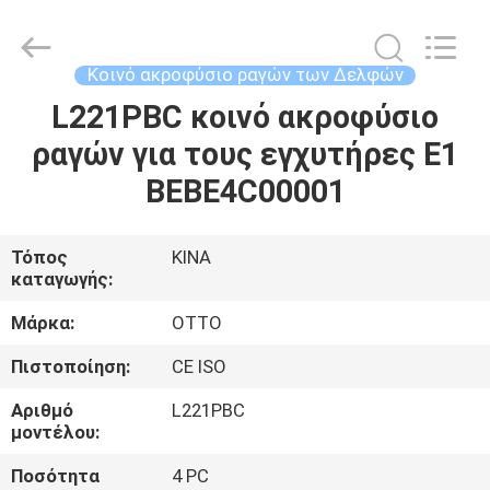
WUXI
OTTO
AUTO
PARTS
CO.,LTD.
Κοινό ακροφύσιο ραγών των Δελφών
All
Rights
L221PBC κοινό ακροφύσιο
ΣΠΊΤΙ
Reserved.
ραγών για τους εγχυτήρες E1
ΠΡΟΪΌΝΤΑ
BEBE4C00001
ΣΧΕΤΙΚΆ
Τόπος
ΚΙΝΑ
καταγωγής:
ΜΕ
ΕΜΆΣ
Μάρκα:
OTTO
Πιστοποίηση:
CE ISO
ΕΠΙΣΚΈΨΕΙΣ
Αριθμό
L221PBC
ΣΤΟ
μοντέλου:
ΕΡΓΟΣΤΆΣΙΟ
Ποσότητα
4 PC