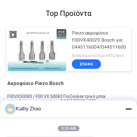
Top Προϊόντα
Piezo ακροφύσιο
F00VX40029 Bosch για
0445116004/0445116005/04
διαπραγματεύσιμα MOQ:4pcs
ΕΠΑΦΉ
Ακροφύσιο Piezo Bosch
F00VX50083 / F00 VX 50083 Πιεζοηλεκτρικό μπεκ
πετρελαίου για εγχυτήρες 0445120302 / 303
Kathy Zhao
F00VX50038 / F00 VX 50038 Πιεζοηλεκτρικό ακροφύσιο για
εγχυτήρες 0445120104 / 0445120207 / 0986435539
3:15 AM
F00VX40056 / F00 VX 40056 Ακροφύσιο Εγχυτήρα Piezo Για
Εγχυτήρα 0445116033