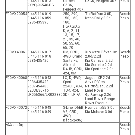
0 445 116 013
Citroen
C5C6, Peugeot 407
Piezo
9X2Q-9K546-DB
C5C6,
Peugeot 407
F00VX20054
0 445 116 019
250, 290,
Το FiatDuo 3.0D,
Bosch
0 445 116 059
150, 160,
Iveco Daily 3.0d
Piezo
0986435395
180,
Πολλαπλό
Κ, Λ, Σ, 11,
13, 15, 17,
21, 35, 40,
50, 55, 60,
65, 70
F00VX40061
0 445 116 017
DM, CRDi,
Χιουντάι Σάντα Φε
Bosch
0 445 116 018
4WD, Grand
2.0d/2.2d
Piezo
0986435420
Santa Fe,
Kia Carnival 2.2d
Allroad
Kia Sorento 2.2d
D4HB, CRDi,
Kia Sportage 2.0d
4x4, XM
F00VX40068
0 445 116 043
LC, D, 4WD,
Jaguar XF 2.2d
Bosch
0986435423
Sport
Λαντ Ρόβερ
Piezo
9687454480
224DT, eD4,
Ντισκόβερι 2.2d
02JDE36716
TD4, 4x4,
Land Rover
LR056366/LR022335
SD4, LF, FA
Φρίλαντερ 2.2d
Land Rover Range
Rover Evoque
F00VX40072
0 445 116 048
S-Line, D6EB,
Hyundai ix55 3.0d
Bosch
0 445 116 049
V6, CRDi,
Kia Mohave 3.0d
Piezo
4WD,
Βέρακρουζ
Άλλα είδη
Bosch
Piezo