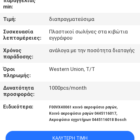
παραγγελίας
min:
ΈΛΕΓΧΟΣ
Τιμή:
διαπραγματεύσιμα
ΠΟΙΌΤΗΤΑΣ
Συσκευασία
Πλαστικοί σωλήνες στα κιβώτια
λεπτομέρειες:
εγγράφου
ΕΠΙΚΟΙΝΩΝΉΣΤΕ
Χρόνος
ανάλογα με την ποσότητα διαταγής
ΜΑΖΊ
παράδοσης:
ΜΑΣ
Όροι
Western Union, T/T
πληρωμής:
ΕΙΔΉΣΕΙΣ
Δυνατότητα
1000pcs/month
προσφοράς:
ΥΠΟΘΈΣΕΙΣ
Ειδικότερα:
,
F00VX40061 κοινό ακροφύσιο ραγών
,
Κοινό ακροφύσιο ραγών 0445116017
Ακροφύσιο εγχυτήρων 0445116018 Bosch
SITEMAP
ΚΑΛΎΤΕΡΗ ΤΙΜΉ