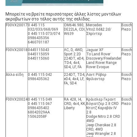
Μπορείτε να βρείτε περισσότερες άλλες λίστες μοντέλων
ακροβωτίων στο τέλος αυτής της σελίδας.
F00VX20017
0 445 115
ΟΜ646.980,
Mercedes
Bosch
032/033/068/069
DE22LA, CDI,
Vito2.0d&2.2d/
Piezo
0 445 115 073/074
W639
Σπρίντερ
0986435356
6460701187
F00VX20018
0445115043
ΛC, D, 4WD,
Jaguar XF
Bosch
0445115059
Sport 2.2D
Το Land Rover
Piezo
0445115060
224DT, eD4,
Discovery/Freelander
TD4, 4x4,
Land Rover Range
SD4, LF, FA
Rover Evoque
Άλλα είδη
0 445 115 042
224DT, TD4,
Λαντ Ρόβερ
Bosch
0986435362
eD4, 4x4, LF,
Φρίλαντερ
Piezo
FA, SD4
F00VX20024
0 445 115 049
RA 428, I4,
Κράισλερ Γκραντ
Bosch
0 445 115 067
CRD, 4x4, KK,
Βόγιατζερ 2.8 CRD
Piezo
0986435402
Liberty
Ντοτζ Καραβάν IV
68042029AA
2.8
15062058F
Dodge Nitro 2.8 CRD
4WD
Jeep Cherokee 2.8
CRD, 4WD
Jeep Wrangler 2.8