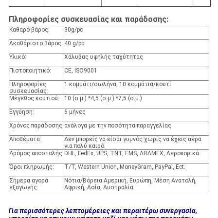
Πληροφορίες συσκευασίας και παράδοσης:
Καθαρό βάρος:
30g/pc
Ακαθάριστο βάρος:
40 g/pc
Υλικό:
Χάλυβας υψηλής ταχύτητας
Πιστοποιητικό:
CE, ISO9001
Πληροφορίες
1 κομμάτι/σωλήνα, 10 κομμάτια/κουτί
συσκευασίας:
Μέγεθος κουτιού:
10 (σ.μ.) *4,5 (σ.μ.) *7,5 (σ.μ.)
Εγγύηση:
6 μήνες
Χρόνος παράδοσης:
ανάλογα με την ποσότητα παραγγελίας
Αποθέματα:
Δεν μπορείς να είσαι γυμνός χωρίς να έχεις αέρα
για πολύ καιρό.
Δρόμος αποστολής:
DHL, FedEx, UPS, TNT, EMS, ARAMEX, Αεροπορικά
Όροι πληρωμής:
T/T, Western Union, MoneyGram, PayPal, Ect.
Σήμερα αγορά
Νότια/Βόρεια Αμερική, Ευρώπη, Μέση Ανατολή,
εξαγωγής:
Αφρική, Ασία, Αυστραλία
Για περισσότερες λεπτομέρειες και περαιτέρω συνεργασία,