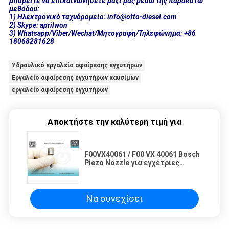
μπορείτε να επικοινωνήσετε μαζί μας μέσω της παρακάτω
μεθόδου:
1) Ηλεκτρονικό ταχυδρομείο: info@otto-diesel.com
2) Skype: aprilwon
3) Whatsapp/Viber/Wechat/Μητογραφη/Τηλεφώνημα: +86
18068281628
Υδραυλικό εργαλείο αφαίρεσης εγχυτήρων
Εργαλείο αφαίρεσης εγχυτήρων καυσίμων
εργαλείο αφαίρεσης εγχυτήρων
Αποκτήστε την καλύτερη τιμή για
F00VX40061 / F00 VX 40061 Bosch
Piezo Nozzle για εγχέτριες
0445116017 / 0445116018
Να συνεχίσει