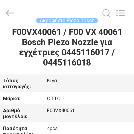
WUXI
OTTO
AUTO
PARTS
CO.,LTD.
Ακροφύσιο Piezo Bosch
All
Rights
F00VX40061 / F00 VX 40061
ΣΠΊΤΙ
Reserved.
Bosch Piezo Nozzle για
ΠΡΟΪΌΝΤΑ
εγχέτριες 0445116017 /
0445116018
ΣΧΕΤΙΚΆ
ΜΕ
Τόπος
Κίνα
καταγωγής:
ΕΜΆΣ
Μάρκα:
OTTO
ΕΠΙΣΚΈΨΕΙΣ
Αριθμό
F00VX40061
μοντέλου:
ΣΤΟ
ΕΡΓΟΣΤΆΣΙΟ
Ποσότητα
4pcs