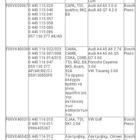
CDR
F00VX20067
0 445 115 020
CAPA, TDI,
Audi A4 A5 3.0 d
Bosch
0 445 115 040
quattro, 8K2,
Audi A8 Q7 4.2 d
Piezo
0 445 115 041
B8
0 445 115 057
0 445 115 058
0 445 115 085
0 445 115 086
057 130 277 AK/AD
F00VX40030
0 445 116 022/023
CAMA,
Audi A4 A5 A6 2.7d
Bosch
0 445 116 007/008
CAMB,
Audi A4 A5 A6 Q5
Piezo
0 445 116 014/015
CGKA, CGKB,
Q7 3.0d
0 445 116 047
TDI, 8K2, B8,
Porsche Cayenne
059 130 277
8K5, Avant,
3.0d
AP/AR/BE/CJ
92A
VW Touareg 3.0d
059130855FX
Το όργανο
ελέγχου
πρέπει να
είναι
αρμόδιο για
την
εκτέλεση
των
καθηκόντων
του.
F00VX40031
0 445 116 010
CJAA, TDI,
VW Golf
Bosch
0 445 116 011
5K1 2.0d
Piezo
0986435367
F00VX40042
0 445 116 012
Λάντροβερ,
Λάντροβερ, Citroen
Bosch