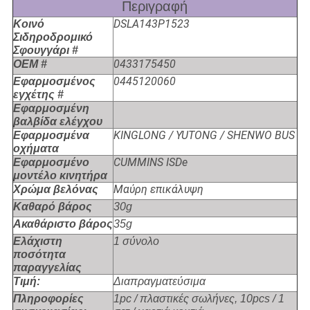
Περιγραφή
DSLA143P1523
Κοινό
Σιδηροδρομικό
Σφουγγάρι #
0433175450
OEM #
0445120060
Εφαρμοσμένος
εγχέτης #
Εφαρμοσμένη
βαλβίδα ελέγχου
KINGLONG / YUTONG / SHENWO BUS
Εφαρμοσμένα
οχήματα
CUMMINS ISDe
Εφαρμοσμένο
μοντέλο κινητήρα
Μαύρη επικάλυψη
Χρώμα βελόνας
Καθαρό βάρος
30g
Ακαθάριστο βάρος
35g
Ελάχιστη
1 σύνολο
ποσότητα
παραγγελίας
Τιμή:
Διαπραγματεύσιμα
Πληροφορίες
1pc / πλαστικές σωλήνες, 10pcs / 1