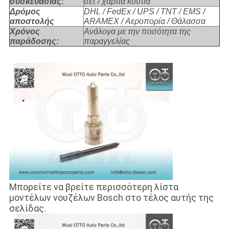
συσκευασίας:
σετ / χαρτιά κουτιά
Δρόμος
DHL / FedEx / UPS / TNT / EMS /
αποστολής
ARAMEX / Αεροπορία / Θάλασσα
Χρόνος
Ανάλογα με την ποσότητα της
παράδοσης:
παραγγελίας
Μπορείτε να βρείτε περισσότερη λίστα
μοντέλων νουζέλων Bosch στο τέλος αυτής της
σελίδας.