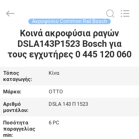
WUXI
OTTO
AUTO
PARTS
CO.,LTD.
Ακροφύσιο Common Rail Bosch
All
Rights
Κοινά ακροφύσια ραγών
ΣΠΊΤΙ
Reserved.
DSLA143P1523 Bosch για
ΠΡΟΪΌΝΤΑ
τους εγχυτήρες 0 445 120 060
ΣΧΕΤΙΚΆ
Τόπος
Κίνα
καταγωγής:
ΜΕ
ΕΜΆΣ
Μάρκα:
OTTO
Αριθμό
DSLA 143 Π 1523
μοντέλου:
ΕΠΙΣΚΈΨΕΙΣ
ΣΤΟ
Ποσότητα
6 PC
παραγγελίας
ΕΡΓΟΣΤΆΣΙΟ
min: