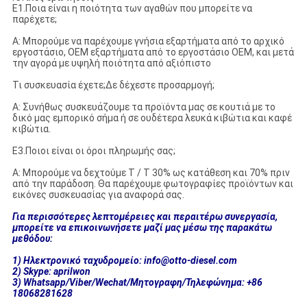
Ε1.Ποια είναι η ποιότητα των αγαθών που μπορείτε να
παρέχετε;
Α: Μπορούμε να παρέχουμε γνήσια εξαρτήματα από το αρχικό
εργοστάσιο, OEM εξαρτήματα από το εργοστάσιο OEM, και μετά
την αγορά με υψηλή ποιότητα από αξιόπιστο
Τι συσκευασία έχετε;Δε δέχεστε προσαρμογή;
Α: Συνήθως συσκευάζουμε τα προϊόντα μας σε κουτιά με το
δικό μας εμπορικό σήμα ή σε ουδέτερα λευκά κιβώτια και καφέ
κιβώτια.
Ε3.Ποιοι είναι οι όροι πληρωμής σας;
Α: Μπορούμε να δεχτούμε T / T 30% ως κατάθεση και 70% πριν
από την παράδοση. Θα παρέχουμε φωτογραφίες προϊόντων και
εικόνες συσκευασίας για αναφορά σας.
Για περισσότερες λεπτομέρειες και περαιτέρω συνεργασία,
μπορείτε να επικοινωνήσετε μαζί μας μέσω της παρακάτω
μεθόδου:
1) Ηλεκτρονικό ταχυδρομείο: info@otto-diesel.com
2) Skype: aprilwon
3) Whatsapp/Viber/Wechat/Μητογραφη/Τηλεφώνημα: +86
18068281628