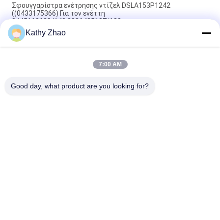
Σφουγγαρίστρα ενέτρησης ντίζελ DSLA153P1242
((0433175366) Για τον ενέττη
0445110139/140,0986435107/180
Kathy Zhao
DLLA141P2146 Σφουγγαρίστρα ενέτρησης Common Rail για
ενέττες 0445120134
7:00 AM
DSLA150P1438 Common Rail Nozzle 0433175425 Για μέρη
αυτοκινήτων κινητήρων ντίζελ
Good day, what product are you looking for?
Λαϊκή κατηγορία
Όλα
Ακροφύσιο Denso 
Κοινό Ακροφύσιο 
Common Rail
Ραγών Των Δελφών
Ακροφύσιο Piezo 
Ακροφύσιο 
Bosch
Siemens Vdo
Ακροφύσιο 
Σφουγγάρι 
Common Rail Bosch
Ενέτρησης Κοινής 
Σιδηροτροχιάς