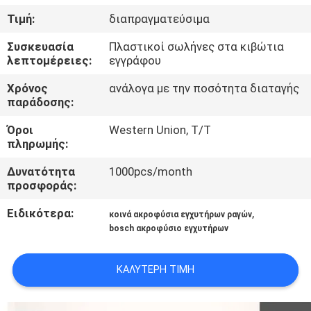
Τιμή:
διαπραγματεύσιμα
ΈΛΕΓΧΟΣ
Συσκευασία
Πλαστικοί σωλήνες στα κιβώτια
ΠΟΙΌΤΗΤΑΣ
λεπτομέρειες:
εγγράφου
Χρόνος
ανάλογα με την ποσότητα διαταγής
ΕΠΙΚΟΙΝΩΝΉΣΤΕ
παράδοσης:
ΜΑΖΊ
Όροι
Western Union, T/T
πληρωμής:
ΜΑΣ
Δυνατότητα
1000pcs/month
προσφοράς:
ΕΙΔΉΣΕΙΣ
Ειδικότερα:
,
κοινά ακροφύσια εγχυτήρων ραγών
bosch ακροφύσιο εγχυτήρων
ΥΠΟΘΈΣΕΙΣ
ΚΑΛΎΤΕΡΗ ΤΙΜΉ
SITEMAP