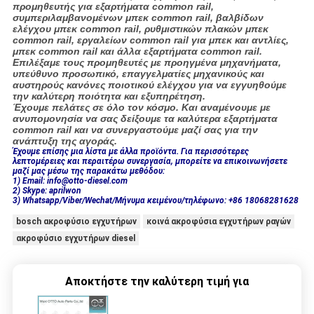
προμηθευτής για εξαρτήματα common rail,
συμπεριλαμβανομένων μπεκ common rail, βαλβίδων
ελέγχου μπεκ common rail, ρυθμιστικών πλακών μπεκ
common rail, εργαλείων common rail για μπεκ και αντλίες,
μπεκ common rail και άλλα εξαρτήματα common rail.
Επιλέξαμε τους προμηθευτές με προηγμένα μηχανήματα,
υπεύθυνο προσωπικό, επαγγελματίες μηχανικούς και
αυστηρούς κανόνες ποιοτικού ελέγχου για να εγγυηθούμε
την καλύτερη ποιότητα και εξυπηρέτηση.
Έχουμε πελάτες σε όλο τον κόσμο. Και
αναμένουμε με
ανυπομονησία να σας δείξουμε τα καλύτερα εξαρτήματα
common rail και να συνεργαστούμε μαζί σας για την
ανάπτυξη της αγοράς.
Έχουμε επίσης μια λίστα με άλλα προϊόντα. Για περισσότερες
λεπτομέρειες και περαιτέρω συνεργασία, μπορείτε να επικοινωνήσετε
μαζί μας μέσω της παρακάτω μεθόδου:
1) Email: info@otto-diesel.com
2) Skype: aprilwon
3) Whatsapp/Viber/Wechat/Μήνυμα κειμένου/τηλέφωνο: +86 18068281628
bosch ακροφύσιο εγχυτήρων
κοινά ακροφύσια εγχυτήρων ραγών
ακροφύσιο εγχυτήρων diesel
Αποκτήστε την καλύτερη τιμή για