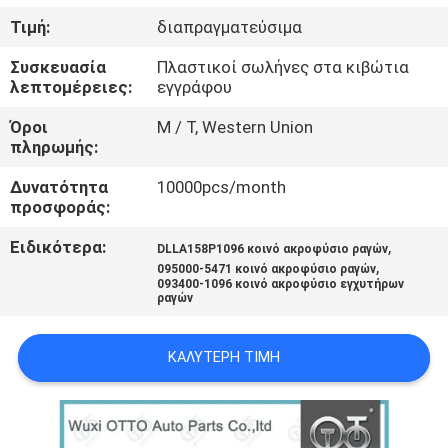
Τιμή:
διαπραγματεύσιμα
ΈΛΕΓΧΟΣ
Συσκευασία
Πλαστικοί σωλήνες στα κιβώτια
ΠΟΙΌΤΗΤΑΣ
λεπτομέρειες:
εγγράφου
Όροι
Μ / Τ, Western Union
ΕΠΙΚΟΙΝΩΝΉΣΤΕ
πληρωμής:
ΜΑΖΊ
Δυνατότητα
10000pcs/month
προσφοράς:
ΜΑΣ
Ειδικότερα:
,
DLLA158P1096 κοινό ακροφύσιο ραγών
,
095000-5471 κοινό ακροφύσιο ραγών
ΕΙΔΉΣΕΙΣ
093400-1096 κοινό ακροφύσιο εγχυτήρων
ραγών
ΥΠΟΘΈΣΕΙΣ
ΚΑΛΎΤΕΡΗ ΤΙΜΉ
SITEMAP