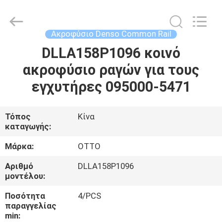
WUXI
OTTO
AUTO
PARTS
CO.,LTD.
Ακροφύσιο Denso Common Rail
All
Rights
DLLA158P1096 κοινό
ΣΠΊΤΙ
Reserved.
ακροφύσιο ραγών για τους
ΠΡΟΪΌΝΤΑ
εγχυτήρες 095000-5471
ΣΧΕΤΙΚΆ
Τόπος
Κίνα
καταγωγής:
ΜΕ
ΕΜΆΣ
Μάρκα:
OTTO
Αριθμό
DLLA158P1096
μοντέλου:
ΕΠΙΣΚΈΨΕΙΣ
ΣΤΟ
Ποσότητα
4/PCS
παραγγελίας
ΕΡΓΟΣΤΆΣΙΟ
min: