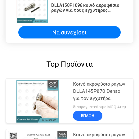
DLLA158P1096 κοινό ακροφύσιο
ραγών για τους εγχυτήρες
095000-5471
Να συνεχίσει
Top Προϊόντα
Κοινό ακροφύσιο ραγών
DLLA145P870 Denso
για τον εγχυτήρα
095000-560# 1465A041
διαπραγματεύσιμα MOQ:4τεμ
ΕΠΑΦΉ
Κοινό ακροφύσιο ραγών