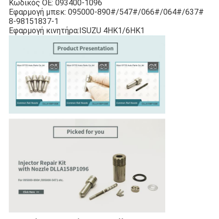
Κωδικός OE: 093400-1096
Εφαρμογή μπεκ: 095000-890#/547#/066#/064#/637#
8-98151837-1
Εφαρμογή κινητήρα:ISUZU 4HK1/6HK1