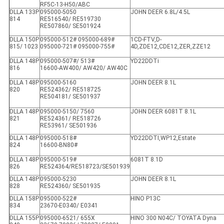
RF5C-13-H50/ABC
DLLA 133P
095000-5050
JOHN DEER 6.8L/4.5L
814
RE516540/ RE519730
RE507860/ SE501924
DLLA 150P
095000-512# 095000-689#
1CD-FTV,D-
815/ 1023
095000-721# 095000-755#
4D,ZDE12,CDE12,ZER,ZZE12
DLLA 148P
095000-507#/ 513#
YD22DDTi
816
16600-AW400/ AW420/ AW40C
DLLA 148P
095000-5160
JOHN DEER 8.1L
820
RE524362/ RE518725
RE504181/ SE501937
DLLA 148P
095000-5150/ 7560
JOHN DEER 6081T 8.1L
821
RE524361/ RE518726
RE53961/ SE501936
DLLA 148P
095000-518#
YD22DDTI,WP12,Estate
824
16600-BN80#
DLLA 148P
095000-519#
6081T 8.1D
826
RE524364/RE518723/SE501939
DLLA 148P
095000-5230
JOHN DEER 8.1L
828
RE524360/ SE501935
DLLA 158P
095000-522#
HINO P13C
834
23670-E0340/ E0341
DLLA 155P
095000-6521/ 655X
HINO 300 N04C/ TOYATA Dyna