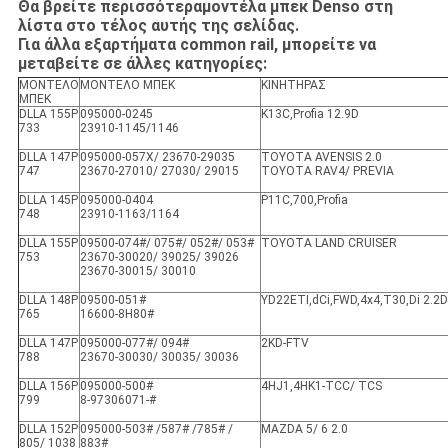
Θα βρείτε περισσότεραμοντέλα μπεκ Denso στη
λίστα στο τέλος αυτής της σελίδας.
Για άλλα εξαρτήματα common rail, μπορείτε να
μεταβείτε σε άλλες κατηγορίες:
ΜΟΝΤΕΛΟ
ΜΟΝΤΕΛΟ ΜΠΕΚ
ΚΙΝΗΤΗΡΑΣ
ΜΠΕΚ
DLLA 155P
095000-0245
K13C,Profia 12.9D
733
23910-1145/1146
DLLA 147P
095000-057X/ 23670-29035
TOYOTA AVENSIS 2.0
747
23670-27010/ 27030/ 29015
TOYOTA RAV4/ PREVIA
DLLA 145P
095000-0404
P11C,700,Profia
748
23910-1163/1164
DLLA 155P
09500-074#/ 075#/ 052#/ 053#
TOYOTA LAND CRUISER
753
23670-30020/ 39025/ 39026
23670-30015/ 30010
DLLA 148P
09500-051#
YD22ETI,dCi,FWD,4x4,T30,Di 2.2D
765
16600-8H80#
DLLA 147P
095000-077#/ 094#
2KD-FTV
788
23670-30030/ 30035/ 30036
DLLA 156P
095000-500#
4HJ1,4HK1-TCC/ TCS
799
8-97306071-#
DLLA 152P
095000-503# /587# /785# /
MAZDA 5/ 6 2.0
805/ 1038
883#