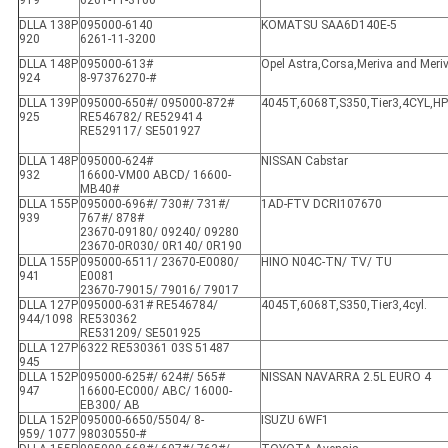
DLLA 138P
095000-6140
KOMATSU SAA6D140E-5
920
6261-11-3200
DLLA 148P
095000-613#
Opel Astra,Corsa,Meriva and Meri
924
8-97376270-#
DLLA 139P
095000-650#/ 095000-872#
4045T,6068T,S350,Tier3
,
4CYL,H
925
RE546782/ RE529414
RE529117/ SE501927
DLLA 148P
095000-624#
NISSAN Cabstar
932
16600-VM00 ABCD/ 16600-
MB40#
DLLA 155P
095000-696#/ 730#/ 731#/
1AD-FTV DCRI107670
939
767#/ 878#
23670-09180/ 09240/ 09280
23670-0R030/ 0R140/ 0R190
DLLA 155P
095000-6511/ 23670-E0080/
HINO N04C-TN/ TV/ TU
941
E0081
23670-79015/ 79016/ 79017
DLLA 127P
095000-631# RE546784/
4045T,6068T,S350,Tier3
,
4cyl.
944/1098
RE530362
RE531209/ SE501925
DLLA 127P
6322 RE530361 03S 51487
945
DLLA 152P
095000-625#/ 624#/ 565#
NISSAN NAVARRA 2.5L EURO 4
947
16600-EC000/ ABC/ 16000-
EB300/ AB
DLLA 152P
095000-6650/5504/ 8-
ISUZU 6WF1
959/ 1077
98030550-#