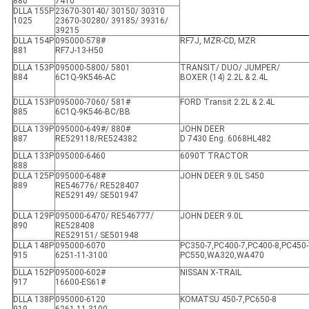
880
7410
DLLA 155P
23670-30140/ 30150/ 30310
1025
23670-30280/ 39185/ 39316/
39215
DLLA 154P
095000-578#
RF7J, MZR-CD, MZR
881
RF7J-13-H50
DLLA 153P
095000-5800/ 5801
TRANSIT/ DUO/ JUMPER/
884
6C1Q-9K546-AC
BOXER (14) 2.2L & 2.4L
DLLA 153P
095000-7060/ 581#
FORD Transit 2.2L & 2.4L
885
6C1Q-9K546-BC/BB
DLLA 139P
095000-649#/ 880#
JOHN DEER
887
RE529118/RE524382
D 7430 Eng. 6068HL482
DLLA 133P
095000-6460
6090T TRACTOR
888
DLLA 125P
095000-648#
JOHN DEER 9.0L S450
889
RE546776/ RE528407
RE529149/ SE501947
DLLA 129P
095000-6470/ RE546777/
JOHN DEER 9.0L
890
RE528408
RE529151/ SE501948
DLLA 148P
095000-6070
PC350-7,PC400-7,PC400-8,PC450-
915
6251-11-3100
PC550,WA320,WA470
DLLA 152P
095000-602#
NISSAN X-TRAIL
917
16600-ES61#
DLLA 138P
095000-6120
KOMATSU 450-7,PC650-8
919
6261-11-3100