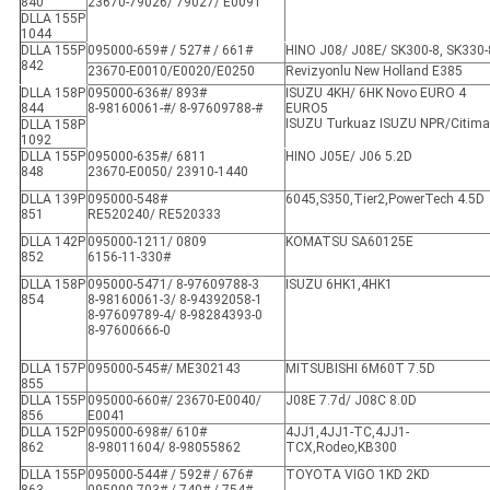
840
23670-79026/ 79027/ E0091
DLLA 155P
1044
DLLA 155P
095000-659# / 527# / 661#
HINO J08/ J08E/ SK300-8, SK330-
842
23670-E0010/E0020/E0250
Revizyonlu New Holland E385
DLLA 158P
095000-636#/ 893#
ISUZU 4KH/ 6HK Novo EURO 4
844
8-98160061-#/ 8-97609788-#
EURO5
ISUZU Turkuaz ISUZU NPR/Citima
DLLA 158P
1092
DLLA 155P
095000-635#/ 6811
HINO J05E/ J06 5.2D
848
23670-E0050/ 23910-1440
DLLA 139P
095000-548#
6045,S350,Tier2,PowerTech 4.5D
851
RE520240/ RE520333
DLLA 142P
095000-1211/ 0809
KOMATSU SA60125E
852
6156-11-330#
DLLA 158P
095000-5471/ 8-97609788-3
ISUZU 6HK1,4HK1
854
8-98160061-3/ 8-94392058-1
8-97609789-4/ 8-98284393-0
8-97600666-0
DLLA 157P
095000-545#/ ME302143
MITSUBISHI 6M60T 7.5D
855
DLLA 155P
095000-660#/ 23670-E0040/
J08E 7.7d/ J08C 8.0D
856
E0041
DLLA 152P
095000-698#/ 610#
4JJ1,4JJ1-TC,4JJ1-
862
8-98011604/ 8-98055862
TCX,Rodeo,KB300
DLLA 155P
095000-544# / 592# / 676#
TOYOTA VIGO 1KD 2KD
863
095000-703# / 740# / 754#