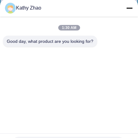
Kathy Zhao
ΈΛΕΓΧΟΣ
ΠΟΙΌΤΗΤΑΣ
1:30 AM
Good day, what product are you looking for?
ΕΠΙΚΟΙΝΩΝΉΣΤΕ
ΜΑΖΊ
ΜΑΣ
ΕΙΔΉΣΕΙΣ
ΥΠΟΘΈΣΕΙΣ
SITEMAP
Κάλυμμα Βαλβίδας Ελέγχου Ψεκαστήρα Common Rail T649
Για Ψεκαστήρα 0445 110 993/994/ 33800-4A200