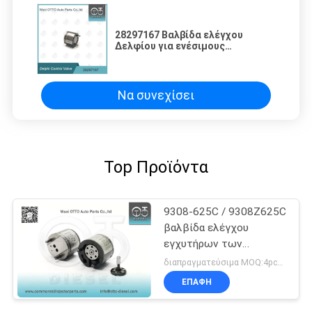
28297167 Βαλβίδα ελέγχου
Δελφίου για ενέσιμους
σιδηροδρόμους
R00201D/28540276
Να συνεχίσει
Top Προϊόντα
9308-625C / 9308Z625C
βαλβίδα ελέγχου
εγχυτήρων των
Δελφών για τον
διαπραγματεύσιμα MOQ:4pcs/set
εγχυτήρα R00101D
ΕΠΑΦΉ