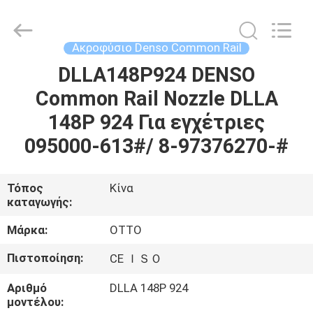
WUXI
OTTO
AUTO
PARTS
CO.,LTD.
Ακροφύσιο Denso Common Rail
All
Rights
DLLA148P924 DENSO
ΣΠΊΤΙ
Reserved.
Common Rail Nozzle DLLA
ΠΡΟΪΌΝΤΑ
148P 924 Για εγχέτριες
095000-613#/ 8-97376270-#
ΣΧΕΤΙΚΆ
ΜΕ
Τόπος
Κίνα
καταγωγής:
ΕΜΆΣ
Μάρκα:
OTTO
ΕΠΙΣΚΈΨΕΙΣ
Πιστοποίηση:
CE ＩＳＯ
ΣΤΟ
Αριθμό
DLLA 148P 924
ΕΡΓΟΣΤΆΣΙΟ
μοντέλου: