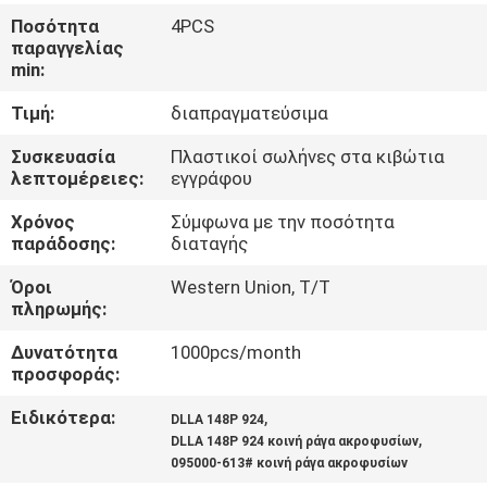
Ποσότητα
4PCS
ΈΛΕΓΧΟΣ
παραγγελίας
min:
ΠΟΙΌΤΗΤΑΣ
Τιμή:
διαπραγματεύσιμα
ΕΠΙΚΟΙΝΩΝΉΣΤΕ
Συσκευασία
Πλαστικοί σωλήνες στα κιβώτια
λεπτομέρειες:
εγγράφου
ΜΑΖΊ
Χρόνος
Σύμφωνα με την ποσότητα
ΜΑΣ
παράδοσης:
διαταγής
Όροι
Western Union, T/T
ΕΙΔΉΣΕΙΣ
πληρωμής:
Δυνατότητα
1000pcs/month
ΥΠΟΘΈΣΕΙΣ
προσφοράς:
Ειδικότερα:
,
DLLA 148P 924
SITEMAP
,
DLLA 148P 924 κοινή ράγα ακροφυσίων
095000-613# κοινή ράγα ακροφυσίων