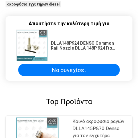
ακροφύσιο εγχυτήρων diesel
Αποκτήστε την καλύτερη τιμή για
DLLA148P924 DENSO Common
Rail Nozzle DLLA 148P 924 Για
εγχέτριες 095000-613#/ 8-
97376270-#
Να συνεχίσει
Top Προϊόντα
Κοινό ακροφύσιο ραγών
DLLA145P870 Denso
για τον εγχυτήρα