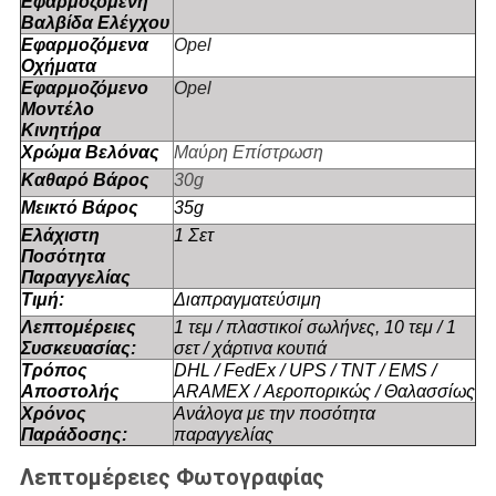
Εφαρμοζόμενη
Βαλβίδα Ελέγχου
Εφαρμοζόμενα
Opel
Οχήματα
Εφαρμοζόμενο
Opel
Μοντέλο
Κινητήρα
Χρώμα Βελόνας
Μαύρη Επίστρωση
Καθαρό Βάρος
30g
Μεικτό Βάρος
35g
Ελάχιστη
1 Σετ
Ποσότητα
Παραγγελίας
Τιμή:
Διαπραγματεύσιμη
Λεπτομέρειες
1 τεμ / πλαστικοί σωλήνες, 10 τεμ / 1
Συσκευασίας:
σετ / χάρτινα κουτιά
Τρόπος
DHL / FedEx / UPS / TNT / EMS /
Αποστολής
ARAMEX / Αεροπορικώς / Θαλασσίως
Χρόνος
Ανάλογα με την ποσότητα
Παράδοσης:
παραγγελίας
Λεπτομέρειες Φωτογραφίας