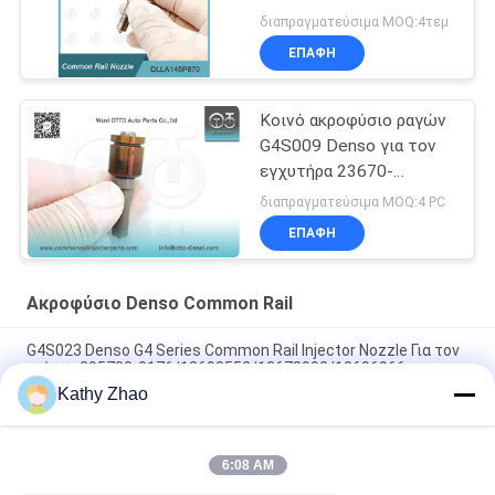
095000-560# 1465A041
διαπραγματεύσιμα MOQ:4τεμ
ΕΠΑΦΉ
Κοινό ακροφύσιο ραγών
G4S009 Denso για τον
εγχυτήρα 23670-
0E010/09420
διαπραγματεύσιμα MOQ:4 PC
ΕΠΑΦΉ
Ακροφύσιο Denso Common Rail
G4S023 Denso G4 Series Common Rail Injector Nozzle Για τον
ενέττη 295700-0176/12698552/12678992/12696966
Kathy Zhao
Συνήθης σιδηροδρομική συσκευή έγχυσης πετρελαίου
G4S025 Σφουγγαρίστρα για έντονο έγχυμα
6:08 AM
G4S018 Ακροφύσιο ψεκασμού καυσίμου για John Deere 4045
Engine Injector 295700-0240 / RE561749