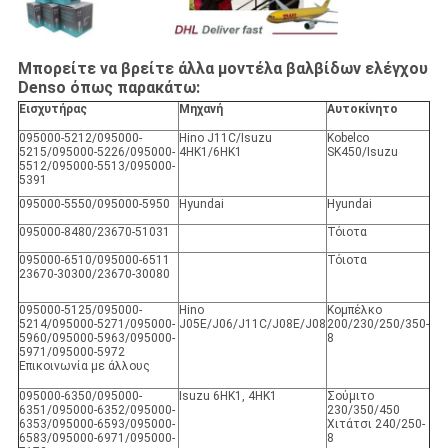
Μπορείτε να βρείτε άλλα μοντέλα βαλβίδων ελέγχου
Denso όπως παρακάτω:
Εισχυτήρας
Μηχανή
Αυτοκίνητο
095000-5212/095000-
Hino J11C/Isuzu
Kobelco
5215/095000-5226/095000-
4HK1/6HK1
SK450/Isuzu
5512/095000-5513/095000-
5391
095000-5550/095000-5950
Hyundai
Hyundai
095000-8480/23670-51031
Τόιοτα
095000-6510/095000-6511
Τόιοτα
23670-30300/23670-30080
095000-5125/095000-
Hino
Κομπέλκο
5214/095000-5271/095000-
J05E/J06/J11C/J08E/J08
200/230/250/350-
5960/095000-5963/095000-
8
5971/095000-5972
Επικοινωνία με άλλους
095000-6350/095000-
Isuzu 6HK1, 4HK1
Σούμιτο
6351/095000-6352/095000-
230/350/450
6353/095000-6593/095000-
Χιτάτσι 240/250-
6583/095000-6971/095000-
8