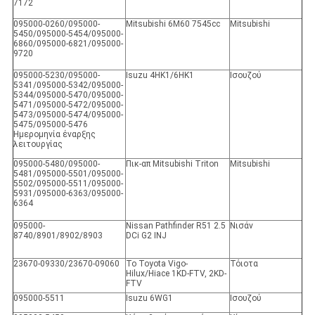
7172
095000-0260/095000-
Mitsubishi 6M60 7545cc
Mitsubishi
5450/095000-5454/095000-
6860/095000-6821/095000-
9720
095000-5230/095000-
Isuzu 4HK1/6HK1
Ισουζού
5341/095000-5342/095000-
5344/095000-5470/095000-
5471/095000-5472/095000-
5473/095000-5474/095000-
5475/095000-5476
Ημερομηνία έναρξης
λειτουργίας
095000-5480/095000-
Πικ-απ Mitsubishi Triton
Mitsubishi
5481/095000-5501/095000-
5502/095000-5511/095000-
5931/095000-6363/095000-
6364
095000-
Nissan Pathfinder R51 2.5
Νισάν
8740/8901/8902/8903
DCi G2 INJ
23670-09330/23670-09060
Το Toyota Vigo-
Τόιοτα
Hilux/Hiace 1KD-FTV, 2KD-
FTV
095000-5511
Isuzu 6WG1
Ισουζού