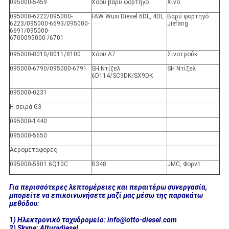
095000-5459
Χόου βαρύ φορτηγό
Χίνο
095000-6222/095000-
FAW Wuxi Diesel 6DL, 4DL
Βαρύ φορτηγό
6223/095000-6693/095000-
Jiefang
6691/095000-
6700095000-/6701
095000-8010/8011/8100
Χόου Α7
Σινοτρούκ
095000-6790/095000-6791
SH Ντίζελ
SH Ντίζελ
6D114/SC9DK/SX9DK
095000-0231
Η σειρά G3
095000-1440
095000-5650
Αερομεταφορές
095000-5801 6Q10C
Β348
JMC, Φορντ
Για περισσότερες λεπτομέρειες και περαιτέρω συνεργασία,
μπορείτε να επικοινωνήσετε μαζί μας μέσω της παρακάτω
μεθόδου:
1) Ηλεκτρονικό ταχυδρομείο: info@otto-diesel.com
2) Skype: Alturadiesel