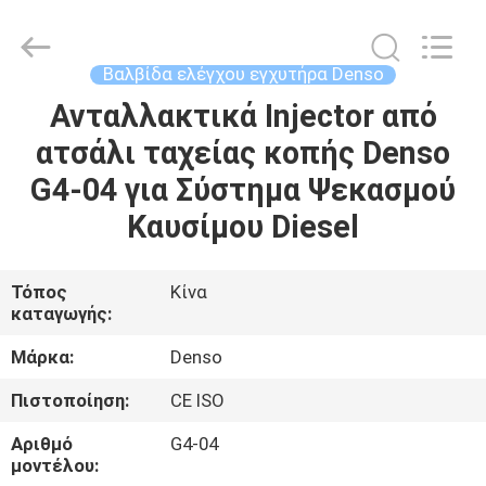
WUXI
OTTO
AUTO
PARTS
CO.,LTD.
Βαλβίδα ελέγχου εγχυτήρα Denso
All
Rights
Ανταλλακτικά Injector από
ΣΠΊΤΙ
Reserved.
ατσάλι ταχείας κοπής Denso
ΠΡΟΪΌΝΤΑ
G4-04 για Σύστημα Ψεκασμού
Καυσίμου Diesel
ΣΧΕΤΙΚΆ
ΜΕ
Τόπος
Κίνα
καταγωγής:
ΕΜΆΣ
Μάρκα:
Denso
ΕΠΙΣΚΈΨΕΙΣ
Πιστοποίηση:
CE ISO
ΣΤΟ
Αριθμό
G4-04
ΕΡΓΟΣΤΆΣΙΟ
μοντέλου: