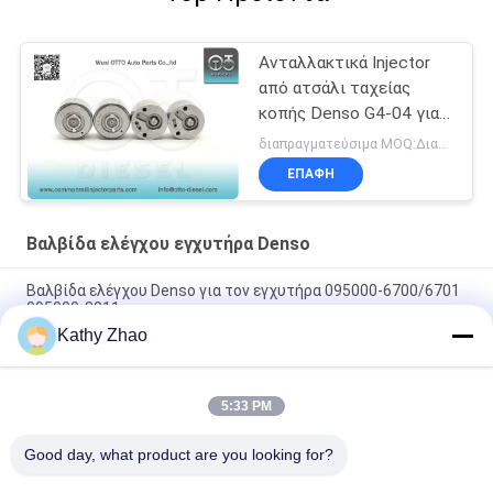
Ανταλλακτικά Injector
από ατσάλι ταχείας
κοπής Denso G4-04 για
Σύστημα Ψεκασμού
διαπραγματεύσιμα MOQ:Διαπραγματεύσιμος
Καυσίμου Diesel
ΕΠΑΦΉ
Βαλβίδα ελέγχου εγχυτήρα Denso
Βαλβίδα ελέγχου Denso για τον εγχυτήρα 095000-6700/6701
095000-8011
Kathy Zhao
Βαλβίδα ελέγχου Denso ΓΙΑ τον εγχυτήρα 095000-588X/776X
23670-30300/30140/23670-0L010/0L070/0L020 το /0L050
5:33 PM
Κοινή βαλβίδα ελέγχου ραγών Denso 4# για τους εγχυτήρες
095000-5550
Good day, what product are you looking for?