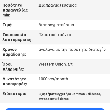
Ποσότητα
Διαπραγματεύσιμος
παραγγελίας
ΈΛΕΓΧΟΣ
min:
ΠΟΙΌΤΗΤΑΣ
Τιμή:
διαπραγματεύσιμα
ΕΠΙΚΟΙΝΩΝΉΣΤΕ
Συσκευασία
Πλαστική τσάντα
λεπτομέρειες:
ΜΑΖΊ
Χρόνος
ανάλογα με την ποσότητα διαταγής
ΜΑΣ
παράδοσης:
Όροι
Western Union, t/t
ΕΙΔΉΣΕΙΣ
πληρωμής:
Δυνατότητα
1000pcs/month
ΥΠΟΘΈΣΕΙΣ
προσφοράς:
Ειδικότερα:
,
Εξαρτήματα εγχυτήρα Common Rail denso
SITEMAP
ανταλλακτικά denso