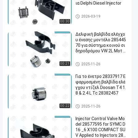
ια Delphi Diesel Injector
Βαλβίδα ελέγχου μπεκ Delphi
2026-03-19
00:30
Δελφική βαλβίδα ελέγχο
υ ένεσης μοντέλο 285445
70 για σύστημα κοινού σι
δηροδρόμου VW 2L Mot T
6 Multivan Diesel
Βαλβίδα ελέγχου μπεκ Delphi
00:21
2025-11-26
Για το ένετρο 28337917 Ε
φαρμοσμένη βαλβίδα ελέ
γχου ντίζελ Doosan T4 1.
8 & 2.4 L Tc 28382457
Βαλβίδα ελέγχου μπεκ Delphi
00:22
2025-11-26
Injector Control Valve Mo
del 28577595 for SYMC D
16 _6 X100 COMPACT SU
V Applied to Injectors 283