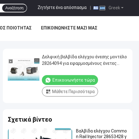
Ζητήστε ένα απόσπασμα
|
Greek
Αναζήτηση
ΟΣ ΠΟΙΌΤΗΤΑΣ
ΕΠΙΚΟΙΝΩΝΉΣΤΕ ΜΑΖΊ ΜΑΣ
Δελφική βαλβίδα ελέγχου ένεσης μοντέλο
28264094 για εφαρμοσμένους ένετες
28230891 με βάρος 40G/PC
Επικοινωνήστε τώρα
Μάθετε Περισσότερα
Σχετικά βίντεο
Βαλβίδα ελέγχου Commo
n Rail Injector 28653428 γ