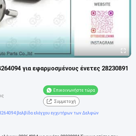
8264094 για εφαρμοσμένους ένετες 28230891
Επικοινωνήστε τώρα
ις
Συμμετοχή
8264094 βαλβίδα ελέγχου εγχυτήρων των Δελφών